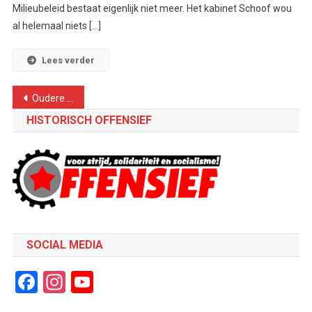
Milieubeleid bestaat eigenlijk niet meer. Het kabinet Schoof wou
al helemaal niets […]
Lees verder
Berichtennavigatie
Oudere berichten
HISTORISCH OFFENSIEF
SOCIAL MEDIA
Facebook
Instagram
YouTube
Channel