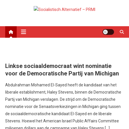
Ga
naar
Socialistisch Alternatief –
Nederlandse sectie van het PRMI
de
inhoud
PRMI
Linkse sociaaldemocraat wint nominatie
voor de Democratische Partij van Michigan
Abdulrahman Mohamed El-Sayed heeft de kandidaat van het
liberale establishment, Haley Stevens, binnen de Democratische
Partij van Michigan verslagen. De strijd om de Democratische
nominatie voor de Senaatsverkiezingen in Michigan ging tussen
de sociaaldemocratische kandidaat El-Sayed en de liberale
Stevens. Hoewel het American Israel Public Affairs Committee
miljoenen dollars aan de campagne van Haley Stevens […]