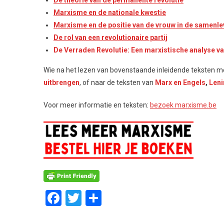
De theorie van de permanente revolutie
Marxisme en de nationale kwestie
Marxisme en de positie van de vrouw in de samenle
De rol van een revolutionaire partij
De Verraden Revolutie: Een marxistische analyse va
Wie na het lezen van bovenstaande inleidende teksten me
uitbrengen
, of naar de teksten van
Marx en Engels
,
Leni
Voor meer informatie en teksten:
bezoek marxisme.be
Facebook
Twitter
Delen