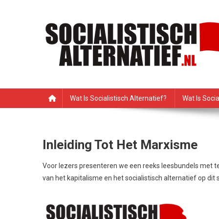
Ga
naar
de
inhoud
Socialistisch Alternatie
Nederlandse sectie van het PRMI
Wat Is Socialistisch Alternatief?
Wat Is Soci
Inleiding Tot Het Marxisme
Voor lezers presenteren we een reeks leesbundels met tek
van het kapitalisme en het socialistisch alternatief op di