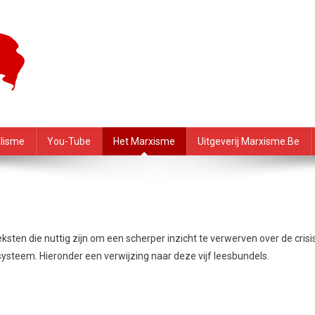
f – PRMI
alisme
You-Tube
Het Marxisme
Uitgeverij Marxisme.be
sten die nuttig zijn om een scherper inzicht te verwerven over de crisi
t systeem. Hieronder een verwijzing naar deze vijf leesbundels.