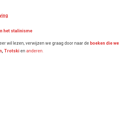
ving
n het stalinisme
er wil lezen, verwijzen we graag door naar de
boeken die we
n
,
Trotski
en
anderen.