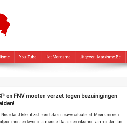
f – PRMI
alisme
You-Tube
Het Marxisme
Uitgeverij Marxisme.be
SP en FNV moeten verzet tegen bezuinigingen
eiden!
n Nederland tekent zich een totaal nieuwe situatie af. Meer dan een
iljoen mensen leven in armoede. Dat is een inkomen van minder dan