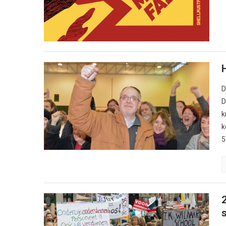
D
D
k
k
5