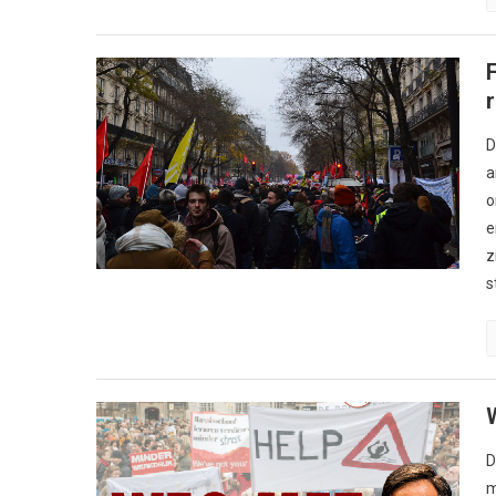
D
a
o
e
z
s
D
m