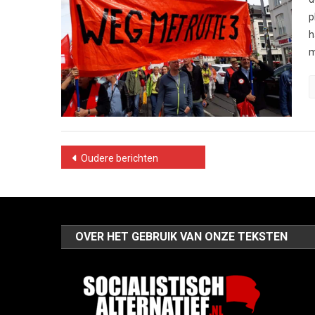
p
h
m
Berichtennavigatie
Oudere berichten
OVER HET GEBRUIK VAN ONZE TEKSTEN