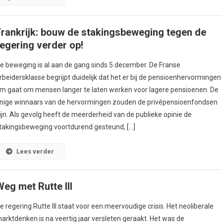
Frankrijk: bouw de stakingsbeweging tegen de
regering verder op!
e beweging is al aan de gang sinds 5 december. De Franse
rbeidersklasse begrijpt duidelijk dat het er bij de pensioenhervormingen
m gaat om mensen langer te laten werken voor lagere pensioenen. De
nige winnaars van de hervormingen zouden de privépensioenfondsen
ijn. Als gevolg heeft de meerderheid van de publieke opinie de
takingsbeweging voortdurend gesteund, […]
Lees verder
Weg met Rutte III
e regering Rutte III staat voor een meervoudige crisis. Het neoliberale
arktdenken is na veertig jaar versleten geraakt. Het was de