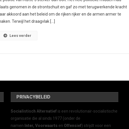
laats genomen in de strontschuit en gaf zo met terugwerkende kracht
aar akkoord aan het beleid om de rijken rijker en de armen armer te
aken. Terwijl het draagvlak […]
Lees verder
PRIVACYBELEID
Socialistisch Alternatief
is een revolutionair-socialistische
organisatie die al sinds 1977 (onder de
namen
Inter, Voorwaarts
en
Offensief
) strijdt voor een