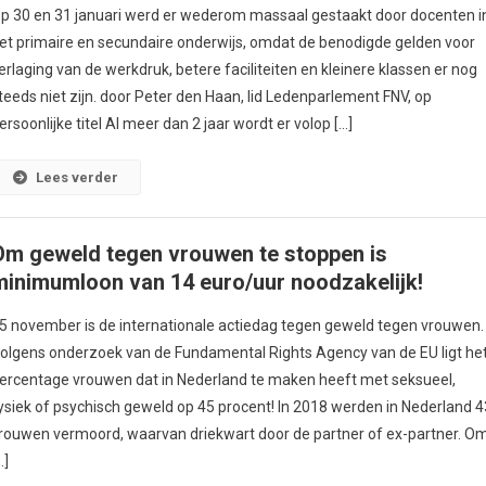
p 30 en 31 januari werd er wederom massaal gestaakt door docenten i
et primaire en secundaire onderwijs, omdat de benodigde gelden voor
erlaging van de werkdruk, betere faciliteiten en kleinere klassen er nog
teeds niet zijn. door Peter den Haan, lid Ledenparlement FNV, op
ersoonlijke titel Al meer dan 2 jaar wordt er volop […]
Lees verder
Om geweld tegen vrouwen te stoppen is
minimumloon van 14 euro/uur noodzakelijk!
5 november is de internationale actiedag tegen geweld tegen vrouwen.
olgens onderzoek van de Fundamental Rights Agency van de EU ligt he
ercentage vrouwen dat in Nederland te maken heeft met seksueel,
ysiek of psychisch geweld op 45 procent! In 2018 werden in Nederland 4
rouwen vermoord, waarvan driekwart door de partner of ex-partner. O
…]