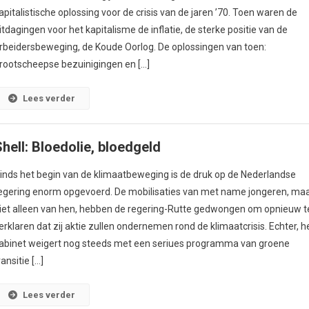
apitalistische oplossing voor de crisis van de jaren ’70. Toen waren de
itdagingen voor het kapitalisme de inflatie, de sterke positie van de
rbeidersbeweging, de Koude Oorlog. De oplossingen van toen:
rootscheepse bezuinigingen en […]
Lees verder
Shell: Bloedolie, bloedgeld
inds het begin van de klimaatbeweging is de druk op de Nederlandse
egering enorm opgevoerd. De mobilisaties van met name jongeren, ma
iet alleen van hen, hebben de regering-Rutte gedwongen om opnieuw t
erklaren dat zij aktie zullen ondernemen rond de klimaatcrisis. Echter, h
abinet weigert nog steeds met een seriues programma van groene
ransitie […]
Lees verder