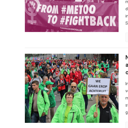
m
d
i
S
I
v
m
s
g