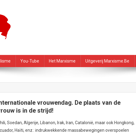
f – PRMI
alisme
You-Tube
Het Marxisme
Uitgeverij Marxisme.be
Internationale vrouwendag. De plaats van de
rouw is in de strijd!
hili, Soedan, Algerije, Libanon, Irak, Iran, Catalonië, maar ook Hongkong,
cuador, Haïti, enz.: indrukwekkende massabewegingen overspoelen