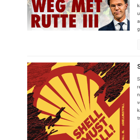
k
u
a
g
S
r
n
v
k
t