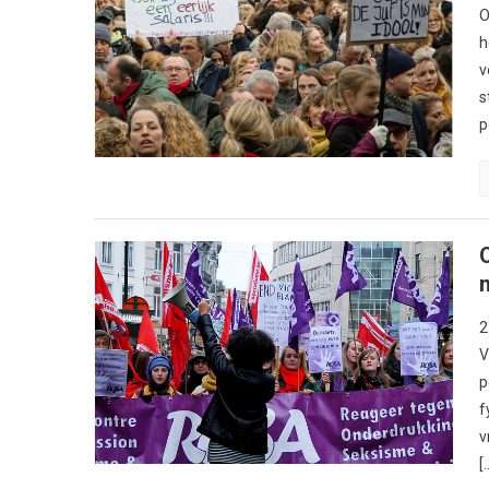
O
h
v
s
p
2
V
p
f
v
[