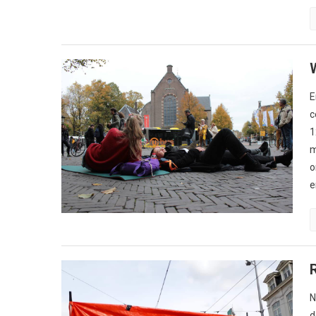
E
c
1
m
o
e
N
d