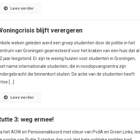
Lees verder
Woningcrisis blijft verergeren
nkele weken geleden werd een groep studenten door de politie in het
entrum van Groningen gearresteerd voor het kraken van een huis dat al
2 jaar leegstond. Er zijn te weinig huizen voor studenten in Groningen,
et name internationale studenten, die in noodopvangcentra zijn
ndergebracht die binnenkort sluiten. De actie van de studenten heeft
rtoe […]
Lees verder
Rutte 3: weg ermee!
a het AOW en Pensioenakkoord met steun van PvdA en Groen Links, le
e positie van Rutte 3 sterker dan ooit. Het hele politieke midden had