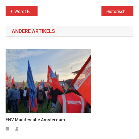
Bericht
Wordt Bernie president?
Historische verkiezingen in Ierland
navigatie
ANDERE ARTIKELS
FNV Manifestatie Amsterdam