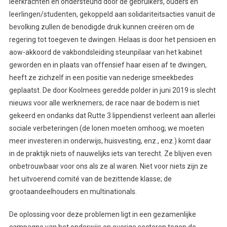
leerkrachten en ondersteund door de gebruikers, ouders en
leerlingen/studenten, gekoppeld aan solidariteitsacties vanuit de
bevolking zullen de benodigde druk kunnen creëren om de
regering tot toegeven te dwingen. Helaas is door het pensioen en
aow-akkoord de vakbondsleiding steunpilaar van het kabinet
geworden en in plaats van offensief haar eisen af te dwingen,
heeft ze zichzelf in een positie van nederige smeekbedes
geplaatst. De door Koolmees geredde polder in juni 2019 is slecht
nieuws voor alle werknemers; de race naar de bodem is niet
gekeerd en ondanks dat Rutte 3 lippendienst verleent aan allerlei
sociale verbeteringen (de lonen moeten omhoog; we moeten
meer investeren in onderwijs, huisvesting, enz., enz.) komt daar
in de praktijk niets of nauwelijks iets van terecht. Ze blijven even
onbetrouwbaar voor ons als ze al waren. Niet voor niets zijn ze
het uitvoerend comité van de bezittende klasse; de
grootaandeelhouders en multinationals.
De oplossing voor deze problemen ligt in een gezamenlijke