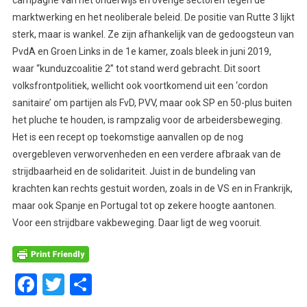
campagne van het onderwijs en overige sectoren tegen de
marktwerking en het neoliberale beleid. De positie van Rutte 3 lijkt
sterk, maar is wankel. Ze zijn afhankelijk van de gedoogsteun van
PvdA en Groen Links in de 1e kamer, zoals bleek in juni 2019,
waar “kunduzcoalitie 2” tot stand werd gebracht. Dit soort
volksfrontpolitiek, wellicht ook voortkomend uit een ‘cordon
sanitaire’ om partijen als FvD, PVV, maar ook SP en 50-plus buiten
het pluche te houden, is rampzalig voor de arbeidersbeweging.
Het is een recept op toekomstige aanvallen op de nog
overgebleven verworvenheden en een verdere afbraak van de
strijdbaarheid en de solidariteit. Juist in de bundeling van
krachten kan rechts gestuit worden, zoals in de VS en in Frankrijk,
maar ook Spanje en Portugal tot op zekere hoogte aantonen.
Voor een strijdbare vakbeweging. Daar ligt de weg vooruit.
Facebook
Twitter
Delen