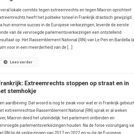
veral lokale comités tegen extreemrechts en tegen Macron oprichten!
xtreemrechts heeft het politieke toneel in Frankrijk drastisch gewijzigd.
a hun enorme succes in de Europese verkiezingen, leverde de eerste
onde van de vervroegde parlementsverkiezingen een ontstellend
esultaat op. Het Rassemblement National (RN) van Le Pen en Bardella l
uim voor in een meerderheid van de […]
Lees verder
Frankrijk: Extreemrechts stoppen op straat en in
het stemhokje
en aardbeving. Dat woord is nog te zwak voor wat er in Frankrijk gebeurt
et extreemrechtse Rassemblement National (RN) sprak er al weken
ver, Macron deed het uiteindelijk: het parlement ontbinden en
ervroegde parlementsverkiezingen houden. Na de forse vooruitgang v
et RN bij de verkiezingen van 2017 en 2022 en nu bij de Europese