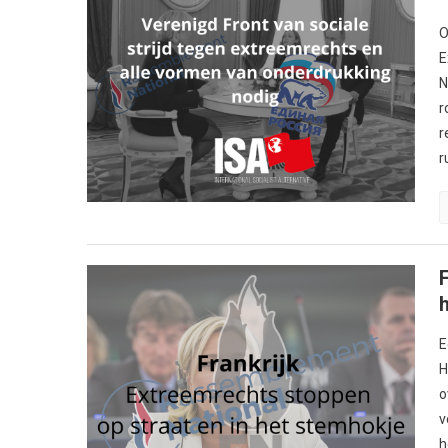
O
E
N
r
r
r
E
H
o
v
h