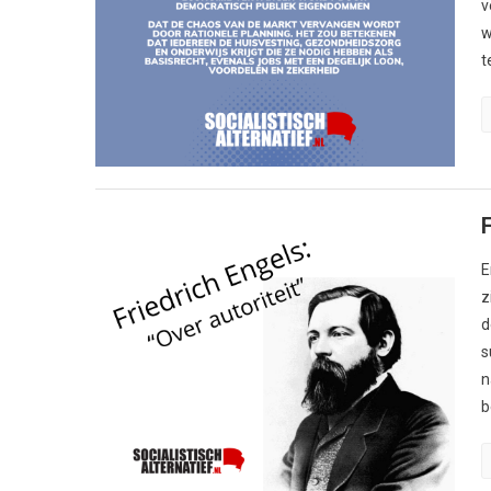
v
w
t
F
E
z
d
s
n
b