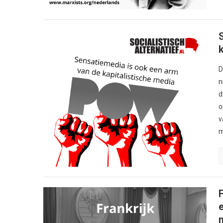
D
n
d
o
v
m