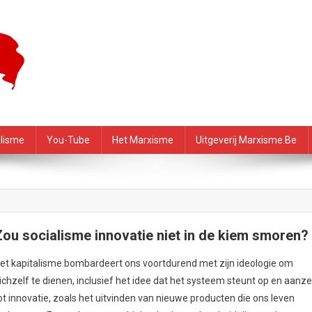
f – PRMI
alisme
You-Tube
Het Marxisme
Uitgeverij Marxisme.be
Zou socialisme innovatie niet in de kiem smoren?
et kapitalisme bombardeert ons voortdurend met zijn ideologie om
ichzelf te dienen, inclusief het idee dat het systeem steunt op en aanze
ot innovatie, zoals het uitvinden van nieuwe producten die ons leven