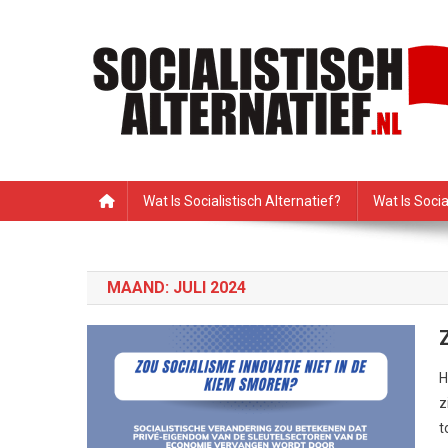
Ga
naar
de
inhoud
Socialistisch Alternatie
Nederlandse sectie van het PRMI
Wat Is Socialistisch Alternatief?
Wat Is Soci
MAAND:
JULI 2024
H
z
t