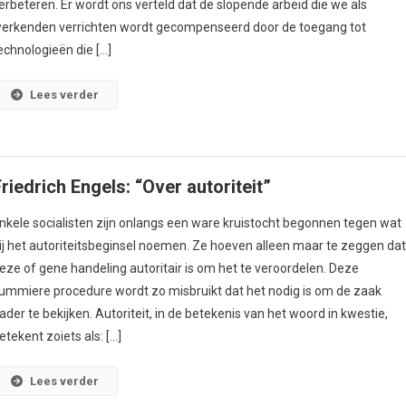
erbeteren. Er wordt ons verteld dat de slopende arbeid die we als
erkenden verrichten wordt gecompenseerd door de toegang tot
echnologieën die […]
Lees verder
riedrich Engels: “Over autoriteit”
nkele socialisten zijn onlangs een ware kruistocht begonnen tegen wat
ij het autoriteitsbeginsel noemen. Ze hoeven alleen maar te zeggen da
eze of gene handeling autoritair is om het te veroordelen. Deze
ummiere procedure wordt zo misbruikt dat het nodig is om de zaak
ader te bekijken. Autoriteit, in de betekenis van het woord in kwestie,
etekent zoiets als: […]
Lees verder