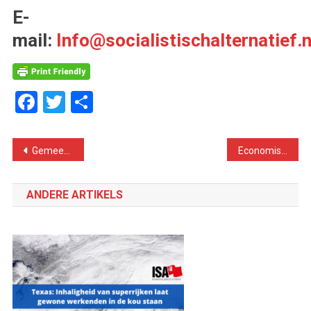
E-
mail:
Info@socialistischalternatief.n
Facebook
Twitter
Delen
Bericht
Gemeenteraadsverkiezingen: brutalisme op rechts
Economische gevolgen van de Iran Oorlog
navigatie
ANDERE ARTIKELS