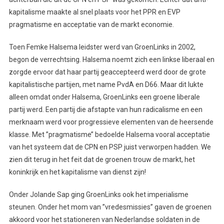
kapitalisme maakte al snel plaats voor het PPR en EVP
pragmatisme en acceptatie van de markt economie.
Toen Femke Halsema leidster werd van GroenLinks in 2002,
begon de verrechtsing. Halsema noemt zich een linkse liberaal en
zorgde ervoor dat haar partij geaccepteerd werd door de grote
kapitalistische partijen, met name PvdA en D66. Maar dit lukte
alleen omdat onder Halsema, GroenLinks een groene liberale
partij werd. Een partij die afstapte van hun radicalisme en een
merknaam werd voor progressieve elementen van de heersende
klasse. Met ’’pragmatisme’’ bedoelde Halsema vooral acceptatie
van het systeem dat de CPN en PSP juist verworpen hadden. We
zien dit terug in het feit dat de groenen trouw de markt, het
koninkrijk en het kapitalisme van dienst zijn!
Onder Jolande Sap ging GroenLinks ook het imperialisme
steunen. Onder het mom van ’’vredesmissies’’ gaven de groenen
akkoord voor het stationeren van Nederlandse soldaten in de