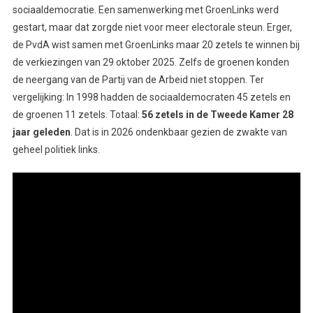
sociaaldemocratie
. Een samenwerking met GroenLinks
werd
gestart
, maar dat zorg
de
niet voor meer
electorale
steun. Erger,
de PvdA w
ist
samen met GroenLinks maar 20 zetels te winnen bij
de verkiezingen van 29 oktober 2025. Zelfs de groenen k
onden
de neergang van de Partij van de Arbeid niet stoppen. Ter
vergelijking: In 1998 had
den
de sociaaldemocrat
en
45 zetels en
de groenen 11 zetels.
T
otaal:
56 zetels in de Tweede Kamer
28
jaar geleden
. Dat is in 2026 ondenkbaar gezien de zwakte van
geheel politiek links.