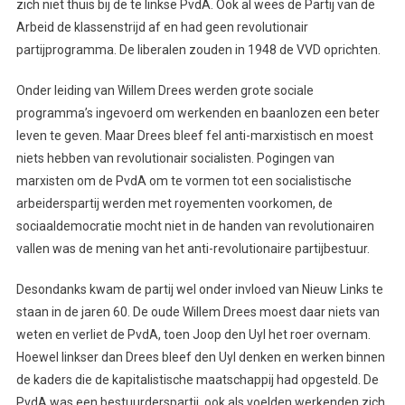
zich niet thuis bij de te linkse PvdA. Ook al wees de Partij van de
Arbeid de klassenstrijd af en had geen revolutionair
partijprogramma. De liberalen zouden in 1948 de VVD oprichten.
Onder leiding van Willem Drees werden grote sociale
programma’s ingevoerd om werkenden en baanlozen een beter
leven te geven. Maar Drees bleef fel anti-marxistisch en moest
niets hebben van revolutionair socialisten. Pogingen van
marxisten om de PvdA om te vormen tot een socialistische
arbeiderspartij werden met royementen voorkomen, de
sociaaldemocratie mocht niet in de handen van revolutionairen
vallen was de mening van het anti-revolutionaire partijbestuur.
Desondanks kwam de partij wel onder invloed van Nieuw Links te
staan in de jaren 60. De oude Willem Drees moest daar niets van
weten en verliet de PvdA, toen Joop den Uyl het roer overnam.
Hoewel linkser dan Drees bleef den Uyl denken en werken binnen
de kaders die de kapitalistische maatschappij had opgesteld. De
PvdA was een bestuurderspartij, ook als voelden werkenden zich