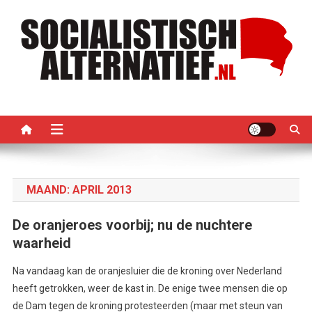
Ga
naar
de
inhoud
Socialistisch Alternatief –
Nederlandse sectie van het PRMI
PRMI
MAAND:
APRIL 2013
De oranjeroes voorbij; nu de nuchtere
waarheid
Na vandaag kan de oranjesluier die de kroning over Nederland
heeft getrokken, weer de kast in. De enige twee mensen die op
de Dam tegen de kroning protesteerden (maar met steun van