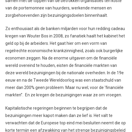
samen met de toppen van de betrokken organisaties ten koste
van de portemonnee van huurders, werkende mensen en
zorgbehoevenden zijn bezuinigingsdoelen binnenhaalt.
Zo enthousiast als de banken miljarden voor hun redding cadeau
kregen van Wouter Bos in 2008, zo fanatiek haalt het kabinet het
geld op bij de arbeiders. Het gaat hier om een vorm van
regelrechte economische krankzinnigheid, zoals ook burgerlijke
economen zeggen. Na de enorme uitgaven om de financiële
wereld overeind te houden, eisten de financiële markten van
deze wereld bezuinigingen bij de nationale overheden. In de 19e
eeuw en na de Tweede Wereldoorlog was een staatschuld van
meer dan 200% geen probleem. Maar nu wel; voor de ‘financiële
markten”. En ze kregen de bezuinigingen waar ze om vroegen.
Kapitalistische regeringen beginnen te begrijpen dat de
bezuinigingen meer kapot maken dan ze lief is. Het valt te
verwachten dat de Europese top eind mei besluiten neemt die op
korte termijn een afzwakking van het strenge bezuinigingsbeleid