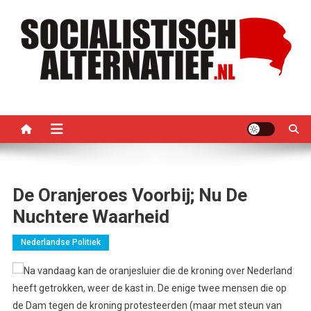
Ga
naar
de
inhoud
Socialistisch Alternatief –
Nederlandse sectie van het PRMI
PRMI
De Oranjeroes Voorbij; Nu De
Nuchtere Waarheid
Nederlandse Politiek
Na vandaag kan de oranjesluier die de kroning over Nederland
heeft getrokken, weer de kast in. De enige twee mensen die op
de Dam tegen de kroning protesteerden (maar met steun van