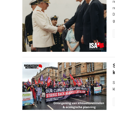
r
r
D
g
S
S
k