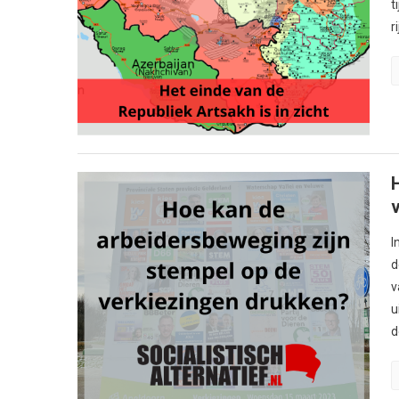
t
r
I
d
v
u
d