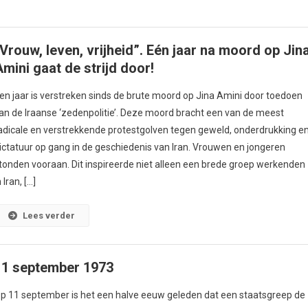
“Vrouw, leven, vrijheid”. Eén jaar na moord op Jin
Amini gaat de strijd door!
en jaar is verstreken sinds de brute moord op Jina Amini door toedoen
an de Iraanse ‘zedenpolitie’. Deze moord bracht een van de meest
adicale en verstrekkende protestgolven tegen geweld, onderdrukking e
ictatuur op gang in de geschiedenis van Iran. Vrouwen en jongeren
tonden vooraan. Dit inspireerde niet alleen een brede groep werkenden
n Iran, […]
Lees verder
11 september 1973
p 11 september is het een halve eeuw geleden dat een staatsgreep de