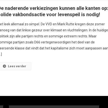
De naderende verkiezingen kunnen alle kanten op
solide vakbondsactie voor levenspeil is nodig!
et leek allemaal zo simpel. De VVD en Mark Rutte kregen deze zomer
enoeg van dat linkse gezeur over klimaat en vluchtelingen. In de huidig
olitiek zijn alle partijen rechts en sommige extreem rechts. Maar
ommige partijen zoals D66 vertegenwoordigen het deel van de
eersende klasse dat vindt dat het kapitalisme zich moet aanpassen aa
…]
Lees verder