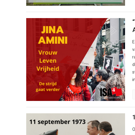
E
v
r
d
s
i
O