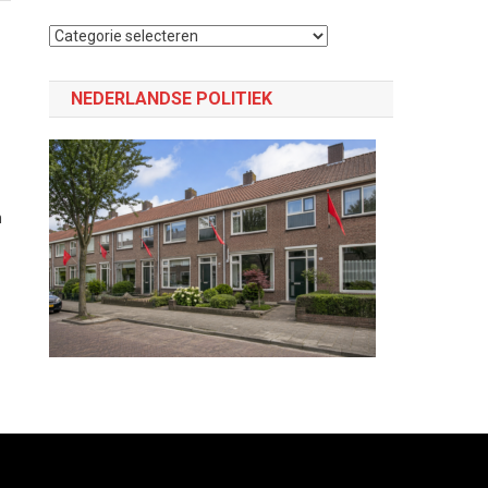
:
Selecteer
een
categorie
NEDERLANDSE POLITIEK
e
n