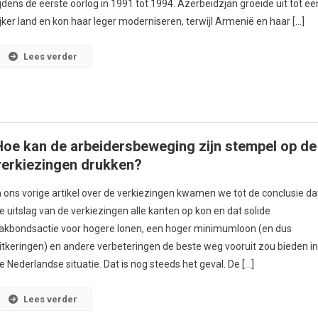
ijdens de eerste oorlog in 1991 tot 1994. Azerbeidzjan groeide uit tot ee
ijker land en kon haar leger moderniseren, terwijl Armenië en haar […]
Lees verder
Hoe kan de arbeidersbeweging zijn stempel op de
verkiezingen drukken?
n ons vorige artikel over de verkiezingen kwamen we tot de conclusie da
e uitslag van de verkiezingen alle kanten op kon en dat solide
akbondsactie voor hogere lonen, een hoger minimumloon (en dus
itkeringen) en andere verbeteringen de beste weg vooruit zou bieden i
e Nederlandse situatie. Dat is nog steeds het geval. De […]
Lees verder