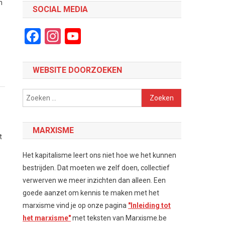
n
SOCIAL MEDIA
Facebook
Instagram
YouTube
Channel
WEBSITE DOORZOEKEN
Zoeken
naar:
MARXISME
t
Het kapitalisme leert ons niet hoe we het kunnen
bestrijden. Dat moeten we zelf doen, collectief
n
verwerven we meer inzichten dan alleen. Een
goede aanzet om kennis te maken met het
marxisme vind je op onze pagina
"Inleiding tot
het marxisme"
met teksten van Marxisme.be