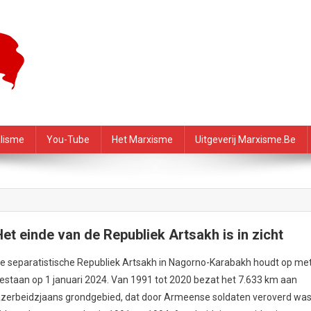
f – PRMI
alisme
You-Tube
Het Marxisme
Uitgeverij Marxisme.be
Het einde van de Republiek Artsakh is in zicht
e separatistische Republiek Artsakh in Nagorno-Karabakh houdt op me
estaan op 1 januari 2024. Van 1991 tot 2020 bezat het 7.633 km aan
zerbeidzjaans grondgebied, dat door Armeense soldaten veroverd wa