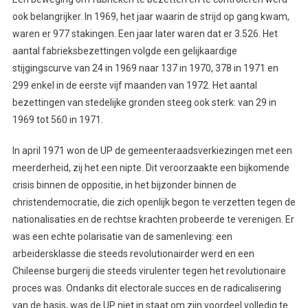
ook belangrijker. In 1969, het jaar waarin de strijd op gang kwam,
waren er 977 stakingen. Een jaar later waren dat er 3.526. Het
aantal fabrieksbezettingen volgde een gelijkaardige
stijgingscurve van 24 in 1969 naar 137 in 1970, 378 in 1971 en
299 enkel in de eerste vijf maanden van 1972. Het aantal
bezettingen van stedelijke gronden steeg ook sterk: van 29 in
1969 tot 560 in 1971.
In april 1971 won de UP de gemeenteraadsverkiezingen met een
meerderheid, zij het een nipte. Dit veroorzaakte een bijkomende
crisis binnen de oppositie, in het bijzonder binnen de
christendemocratie, die zich openlijk begon te verzetten tegen de
nationalisaties en de rechtse krachten probeerde te verenigen. Er
was een echte polarisatie van de samenleving: een
arbeidersklasse die steeds revolutionairder werd en een
Chileense burgerij die steeds virulenter tegen het revolutionaire
proces was. Ondanks dit electorale succes en de radicalisering
van de basis, was de UP niet in staat om zijn voordeel volledig te