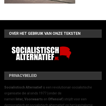
OVER HET GEBRUIK VAN ONZE TEKSTEN
PRIVACYBELEID
Socialistisch Alternatief
is een revolutionair-socialistische
organisatie die al sinds 1977 (onder de
namen
Inter, Voorwaarts
en
Offensief
) strijdt voor een
democratisch en socialistisch alternatief op het kapitalisme