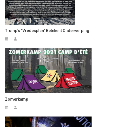
Trump’s ’’vredesplan’’ Betekent Onderwerping
Zomerkamp