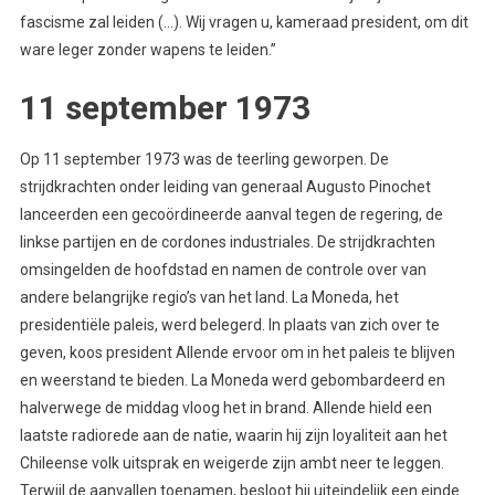
fascisme zal leiden (…). Wij vragen u, kameraad president, om dit
ware leger zonder wapens te leiden.”
11 september 1973
Op 11 september 1973 was de teerling geworpen. De
strijdkrachten onder leiding van generaal Augusto Pinochet
lanceerden een gecoördineerde aanval tegen de regering, de
linkse partijen en de cordones industriales. De strijdkrachten
omsingelden de hoofdstad en namen de controle over van
andere belangrijke regio’s van het land. La Moneda, het
presidentiële paleis, werd belegerd. In plaats van zich over te
geven, koos president Allende ervoor om in het paleis te blijven
en weerstand te bieden. La Moneda werd gebombardeerd en
halverwege de middag vloog het in brand. Allende hield een
laatste radiorede aan de natie, waarin hij zijn loyaliteit aan het
Chileense volk uitsprak en weigerde zijn ambt neer te leggen.
Terwijl de aanvallen toenamen, besloot hij uiteindelijk een einde