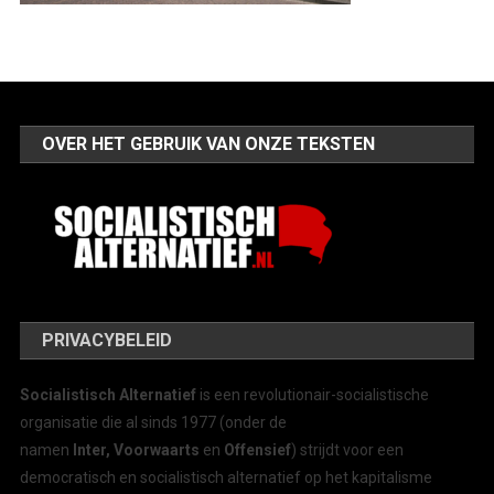
OVER HET GEBRUIK VAN ONZE TEKSTEN
PRIVACYBELEID
Socialistisch Alternatief
is een revolutionair-socialistische
organisatie die al sinds 1977 (onder de
namen
Inter, Voorwaarts
en
Offensief
) strijdt voor een
democratisch en socialistisch alternatief op het kapitalisme