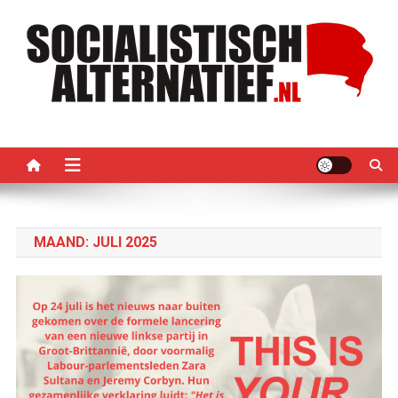
Ga
naar
de
inhoud
Socialistisch Alternatief –
Nederlandse sectie van het PRMI
PRMI
MAAND:
JULI 2025