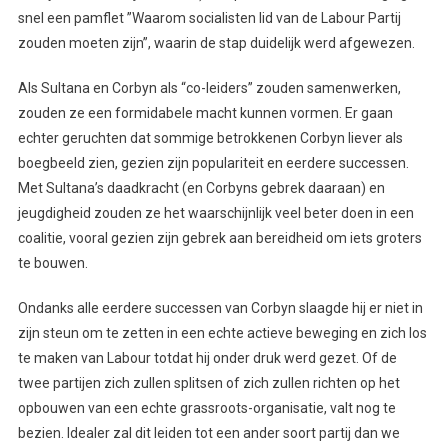
snel een pamflet ”Waarom socialisten lid van de Labour Partij
zouden moeten zijn”, waarin de stap duidelijk werd afgewezen.
Als Sultana en Corbyn als “co-leiders” zouden samenwerken,
zouden ze een formidabele macht kunnen vormen. Er gaan
echter geruchten dat sommige betrokkenen Corbyn liever als
boegbeeld zien, gezien zijn populariteit en eerdere successen.
Met Sultana’s daadkracht (en Corbyns gebrek daaraan) en
jeugdigheid zouden ze het waarschijnlijk veel beter doen in een
coalitie, vooral gezien zijn gebrek aan bereidheid om iets groters
te bouwen.
Ondanks alle eerdere successen van Corbyn slaagde hij er niet in
zijn steun om te zetten in een echte actieve beweging en zich los
te maken van Labour totdat hij onder druk werd gezet. Of de
twee partijen zich zullen splitsen of zich zullen richten op het
opbouwen van een echte grassroots-organisatie, valt nog te
bezien. Idealer zal dit leiden tot een ander soort partij dan we