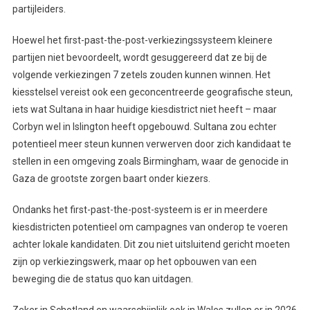
partijleiders.
Hoewel het first-past-the-post-verkiezingssysteem kleinere
partijen niet bevoordeelt, wordt gesuggereerd dat ze bij de
volgende verkiezingen 7 zetels zouden kunnen winnen. Het
kiesstelsel vereist ook een geconcentreerde geografische steun,
iets wat Sultana in haar huidige kiesdistrict niet heeft – maar
Corbyn wel in Islington heeft opgebouwd. Sultana zou echter
potentieel meer steun kunnen verwerven door zich kandidaat te
stellen in een omgeving zoals Birmingham, waar de genocide in
Gaza de grootste zorgen baart onder kiezers.
Ondanks het first-past-the-post-systeem is er in meerdere
kiesdistricten potentieel om campagnes van onderop te voeren
achter lokale kandidaten. Dit zou niet uitsluitend gericht moeten
zijn op verkiezingswerk, maar op het opbouwen van een
beweging die de status quo kan uitdagen.
Zeker in Schotland en waarschijnlijk ook in Wales zullen er in 2026