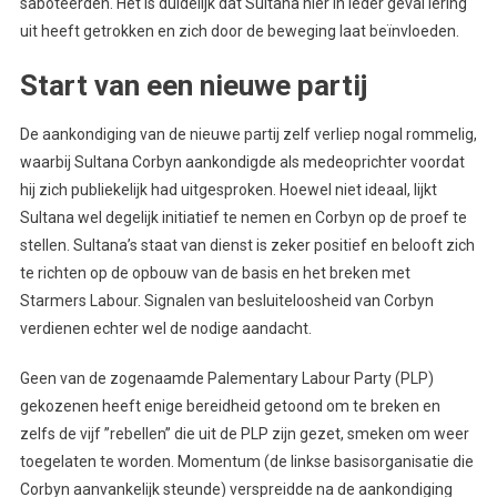
saboteerden. Het is duidelijk dat Sultana hier in ieder geval lering
uit heeft getrokken en zich door de beweging laat beïnvloeden.
Start van een nieuwe partij
De aankondiging van de nieuwe partij zelf verliep nogal rommelig,
waarbij Sultana Corbyn aankondigde als medeoprichter voordat
hij zich publiekelijk had uitgesproken. Hoewel niet ideaal, lijkt
Sultana wel degelijk initiatief te nemen en Corbyn op de proef te
stellen. Sultana’s staat van dienst is zeker positief en belooft zich
te richten op de opbouw van de basis en het breken met
Starmers Labour. Signalen van besluiteloosheid van Corbyn
verdienen echter wel de nodige aandacht.
Geen van de zogenaamde Palementary Labour Party (PLP)
gekozenen heeft enige bereidheid getoond om te breken en
zelfs de vijf ”rebellen” die uit de PLP zijn gezet, smeken om weer
toegelaten te worden. Momentum (de linkse basisorganisatie die
Corbyn aanvankelijk steunde) verspreidde na de aankondiging