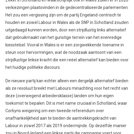
verkiezingen plaatsvinden in de gedecentraliseerde parlementen.
Het zou een vergissing zijn om de partij Engeland-centrisch te
houden en zowel Labour in Wales als de SNP in Schotland zouden
uitgedaagd kunnen worden, door een strijdlustig links alternatief
dat gebruikmaakt van het gunstige terrein van het evenredige
kiesstelsel. Vooral in Wales is er een zorgwekkende toename in
steun voor hervormingen, wat de noodzaak aantoont van een
strijdlustige linkse kracht die een reëel alternatief kan bieden voor
het huidige politieke discours.
De nieuwe partij kan echter alleen een dergelijk alternatief bieden
als ze resoluut breekt met Labours minachting voor het recht van
deze (overwegend arbeidersklasse) landen om hun eigen
toekomst te bepalen. Dit is met name cruciaal in Schotland, waar
Corbyns weigering om een tweede referendum over
onafhankelijkheid aan te bieden de aantrekkingskracht van
Labour in zowel 2017 als 2019 ondermijnde. Op dezelfde manier
zou in Noord-Ierland een linkse partij die campagne voert voor