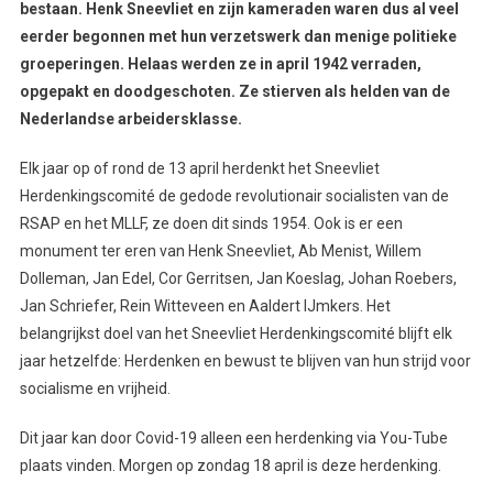
bestaan. Henk Sneevliet en zijn kameraden waren dus al veel
eerder begonnen met hun verzetswerk dan menige politieke
groeperingen. Helaas werden ze in april 1942 verraden,
opgepakt en doodgeschoten. Ze stierven als helden van de
Nederlandse arbeidersklasse.
Elk jaar op of rond de 13 april herdenkt het Sneevliet
Herdenkingscomité de gedode revolutionair socialisten van de
RSAP en het MLLF, ze doen dit sinds 1954. Ook is er een
monument ter eren van Henk Sneevliet, Ab Menist, Willem
Dolleman, Jan Edel, Cor Gerritsen, Jan Koeslag, Johan Roebers,
Jan Schriefer, Rein Witteveen en Aaldert IJmkers. Het
belangrijkst doel van het Sneevliet Herdenkingscomité blijft elk
jaar hetzelfde: Herdenken en bewust te blijven van hun strijd voor
socialisme en vrijheid.
Dit jaar kan door Covid-19 alleen een herdenking via You-Tube
plaats vinden. Morgen op zondag 18 april is deze herdenking.