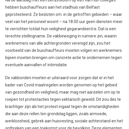
Na de aanslag met een benzinebom op één van hun collega’s
hebben buschauffeurs aan het stadhuis van Belfast
geprotesteerd. Ze besloten om in de getroffen gebieden – waar
veel van het personeel woont – na 18.00 uur geen diensten meer
te verrichten totdat hun veiligheid gegarandeerd is. Dat is een
terechte stellingname. De vakbeweging in ruimere zin, waarin
werknemers van alle achtergronden verenigd zijn, zou het
voorbeeld van de buschauffeurs moeten volgen en werknemers
bijeen moeten brengen om concrete actie te ondernemen tegen
eventuele aanvallen of intimidatie.
De vakbonden moeten er uiteraard voor zorgen dat er in het
kader van Covid maatregelen worden genomen op het gebied
van gezondheid en veiligheid, maar mag niet aarzelen om op te
roepen tot protestacties tegen sektarisch geweld. Dit zou des te
krachtiger zijn als het protest ingaat tegen de omstandigheden
die aan deze rellen ten grondslag liggen, zoals armoede,
werkloosheid, gebrek aan huisvesting, sociale achterstand en het
ontbreken van een toekomst voor de bevolking. Deze elementen