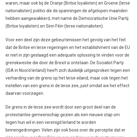
waren, maar ook bij de Oranje (Britse loyalisten) en Groene (Ierse
nationalisten) politici die de spanningen de afgelopen maanden
hebben aangewakkerd, met name de Democratische Unie Partij
(Britse loyalisten) en Sinn Féin (Ierse nationalisten).
Voor een deel zijn deze gebeurtenissen het gevolg van het feit
dat de Britse en Ierse regeringen en het establishment van de EU
er niet in zijn geslaagd een adequate oplossing te vinden voor de
grenskwestie die door de Brexit is ontstaan. De Socialist Party
(ISA in Noord Ierland) heeft zich duidelijk uitgesproken tegen een
verharding van de grens op het Ierse eiland, maar ook tegen het
instellen van een grens in de Ierse zee, juist omdat we het effect
daarvan voorzagen.
De grens in de Ierse zee wordt door een groot deel van de
protestantse gemeenschap gezien als een nieuwe stap om
tegen hun wil in een verenigd Ierland te worden
binnengedrongen. Velen zijn ook boos over de perceptie dat er