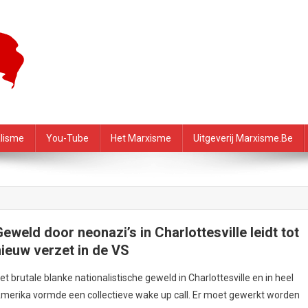
f – PRMI
alisme
You-Tube
Het Marxisme
Uitgeverij Marxisme.be
Geweld door neonazi’s in Charlottesville leidt tot
nieuw verzet in de VS
et brutale blanke nationalistische geweld in Charlottesville en in heel
merika vormde een collectieve wake up call. Er moet gewerkt worden