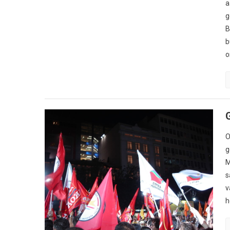
a
g
B
b
o
O
g
M
s
v
h