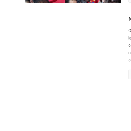
O
l
o
n
o