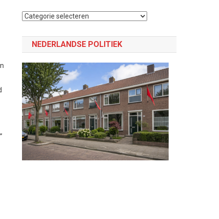
Selecteer
een
categorie
NEDERLANDSE POLITIEK
en
d
’