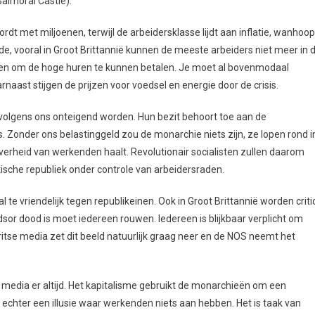
Balmoral Castle).
t met miljoenen, terwijl de arbeidersklasse lijdt aan inflatie, wanhoop
ede, vooral in Groot Brittannië kunnen de meeste arbeiders niet meer in 
n om de hoge huren te kunnen betalen. Je moet al bovenmodaal
aast stijgen de prijzen voor voedsel en energie door de crisis.
volgens ons onteigend worden. Hun bezit behoort toe aan de
. Zonder ons belastinggeld zou de monarchie niets zijn, ze lopen rond i
 overheid van werkenden haalt. Revolutionair socialisten zullen daarom
stische republiek onder controle van arbeidersraden.
al te vriendelijk tegen republikeinen. Ook in Groot Brittannië worden criti
or dood is moet iedereen rouwen. Iedereen is blijkbaar verplicht om
ritse media zet dit beeld natuurlijk graag neer en de NOS neemt het
e media er altijd. Het kapitalisme gebruikt de monarchieën om een
s echter een illusie waar werkenden niets aan hebben. Het is taak van