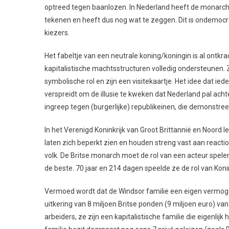
optreed tegen baanlozen. In Nederland heeft de monarch o
tekenen en heeft dus nog wat te zeggen. Dit is ondemoc
kiezers.
Het fabeltje van een neutrale koning/koningin is al ontk
kapitalistische machtsstructuren volledig ondersteunen. 
symbolische rol en zijn een visitekaartje. Het idee dat ie
verspreidt om de illusie te kweken dat Nederland pal achte
ingreep tegen (burgerlijke) republikeinen, die demonstre
In het Verenigd Koninkrijk van Groot Brittannië en Noord I
laten zich beperkt zien en houden streng vast aan react
volk. De Britse monarch moet de rol van een acteur spelen
de beste. 70 jaar en 214 dagen speelde ze de rol van Ko
Vermoed wordt dat de Windsor familie een eigen vermogen
uitkering van 8 miljoen Britse ponden (9 miljoen euro) van 
arbeiders, ze zijn een kapitalistische familie die eigenli