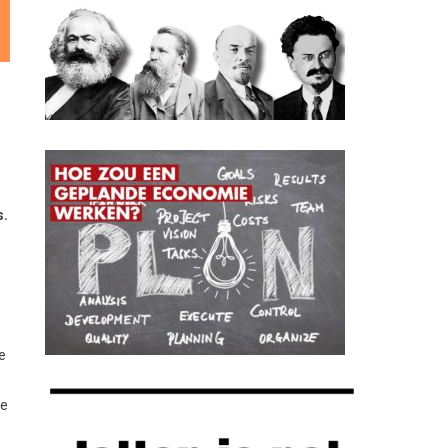
s.
e
de