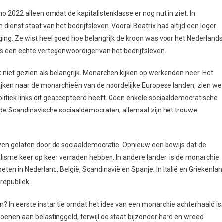
 2022 alleen omdat de kapitalistenklasse er nog nut in ziet. In
dienst staat van het bedrijfsleven. Vooral Beatrix had altijd een leger
ng. Ze wist heel goed hoe belangrijk de kroon was voor het Nederland
 is een echte vertegenwoordiger van het bedrijfsleven.
niet gezien als belangrijk. Monarchen kijken op werkenden neer. Het
kijken naar de monarchieën van de noordelijke Europese landen, zien we
litiek links dit geaccepteerd heeft. Geen enkele sociaaldemocratische
n de Scandinavische sociaaldemocraten, allemaal zijn het trouwe
leven gelaten door de sociaaldemocratie. Opnieuw een bewijs dat de
alisme keer op keer verraden hebben. In andere landen is de monarchie
en in Nederland, België, Scandinavië en Spanje. In Italië en Griekenla
republiek.
 In eerste instantie omdat het idee van een monarchie achterhaald is
ljoenen aan belastinggeld, terwijl de staat bijzonder hard en wreed