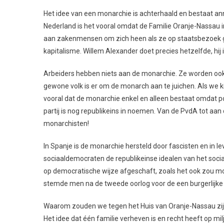
Het idee van een monarchie is achterhaald en bestaat anno
Nederland is het vooral omdat de Familie Oranje-Nassau in 
aan zakenmensen om zich heen als ze op staatsbezoek gi
kapitalisme. Willem Alexander doet precies hetzelfde, hij
Arbeiders hebben niets aan de monarchie. Ze worden ook 
gewone volk is er om de monarch aan te juichen. Als we 
vooral dat de monarchie enkel en alleen bestaat omdat po
partij is nog republikeins in noemen. Van de PvdA tot aa
monarchisten!
In Spanje is de monarchie hersteld door fascisten en in 
sociaaldemocraten de republikeinse idealen van het soci
op democratische wijze afgeschaft, zoals het ook zou moet
stemde men na de tweede oorlog voor de een burgerlijke 
Waarom zouden we tegen het Huis van Oranje-Nassau zijn?
Het idee dat één familie verheven is en recht heeft op mi