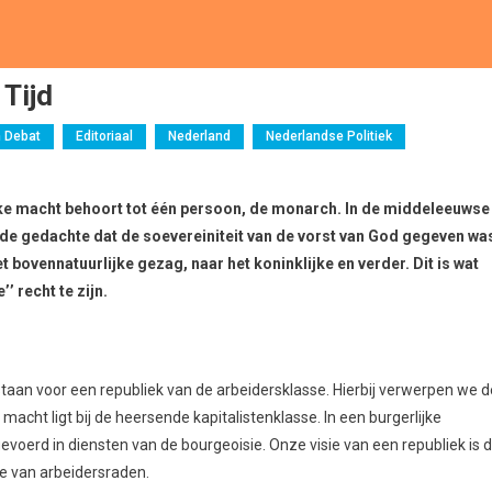
Tijd
n Debat
Editoriaal
Nederland
Nederlandse Politiek
ieke macht behoort tot één persoon, de monarch. In de middeleeuwse
de gedachte dat de soevereiniteit van de vorst van God gegeven wa
t bovennatuurlijke gezag, naar het koninklijke en verder. Dit is wat
’ recht te zijn.
j staan voor een republiek van de arbeidersklasse. Hierbij verwerpen we d
macht ligt bij de heersende kapitalistenklasse. In een burgerlijke
gevoerd in diensten van de bourgeoisie. Onze visie van een republiek is 
le van arbeidersraden.