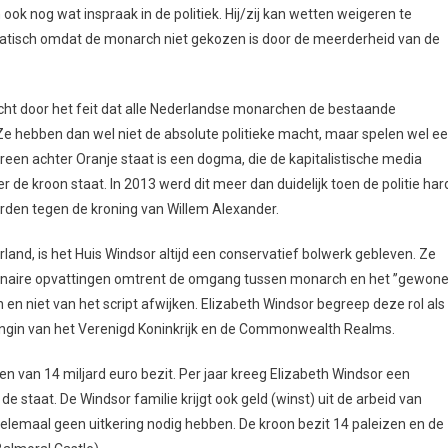
ok nog wat inspraak in de politiek. Hij/zij kan wetten weigeren te
ratisch omdat de monarch niet gekozen is door de meerderheid van de
racht door het feit dat alle Nederlandse monarchen de bestaande
Ze hebben dan wel niet de absolute politieke macht, maar spelen wel e
dereen achter Oranje staat is een dogma, die de kapitalistische media
r de kroon staat. In 2013 werd dit meer dan duidelijk toen de politie har
erden tegen de kroning van Willem Alexander.
erland, is het Huis Windsor altijd een conservatief bolwerk gebleven. Ze
ionaire opvattingen omtrent de omgang tussen monarch en het ’’gewone’
 en niet van het script afwijken. Elizabeth Windsor begreep deze rol als
ningin van het Verenigd Koninkrijk en de Commonwealth Realms.
 van 14 miljard euro bezit. Per jaar kreeg Elizabeth Windsor een
de staat. De Windsor familie krijgt ook geld (winst) uit de arbeid van
jk helemaal geen uitkering nodig hebben. De kroon bezit 14 paleizen en de