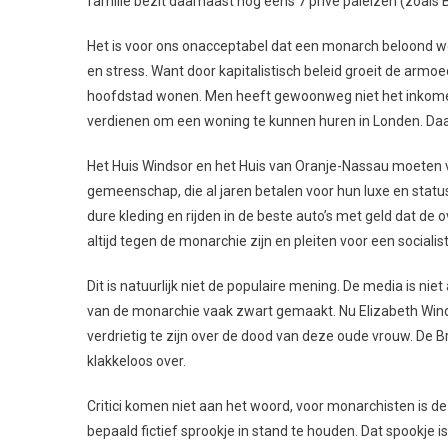
familie bezit daarnaast nog eens 7 privé paleizen (zoals 
Het is voor ons onacceptabel dat een monarch beloond word
en stress. Want door kapitalistisch beleid groeit de armo
hoofdstad wonen. Men heeft gewoonweg niet het inkome
verdienen om een woning te kunnen huren in Londen. Daarn
Het Huis Windsor en het Huis van Oranje-Nassau moeten 
gemeenschap, die al jaren betalen voor hun luxe en status
dure kleding en rijden in de beste auto’s met geld dat de
altijd tegen de monarchie zijn en pleiten voor een sociali
Dit is natuurlijk niet de populaire mening. De media is niet 
van de monarchie vaak zwart gemaakt. Nu Elizabeth Winds
verdrietig te zijn over de dood van deze oude vrouw. De B
klakkeloos over.
Critici komen niet aan het woord, voor monarchisten is d
bepaald fictief sprookje in stand te houden. Dat spookje i