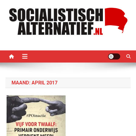
Ga
naar
de
inhoud
Socialistisch Alternatief –
Nederlandse sectie van het PRMI
PRMI
MAAND:
APRIL 2017