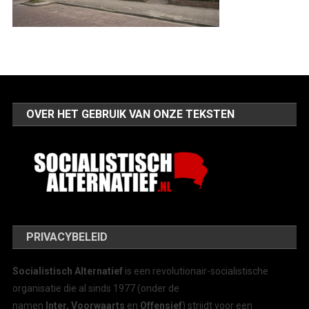
OVER HET GEBRUIK VAN ONZE TEKSTEN
PRIVACYBELEID
Socialistisch Alternatief
is een revolutionair-socialistische
organisatie die al sinds 1977 (onder de
namen
Inter, Voorwaarts
en
Offensief
) strijdt voor een