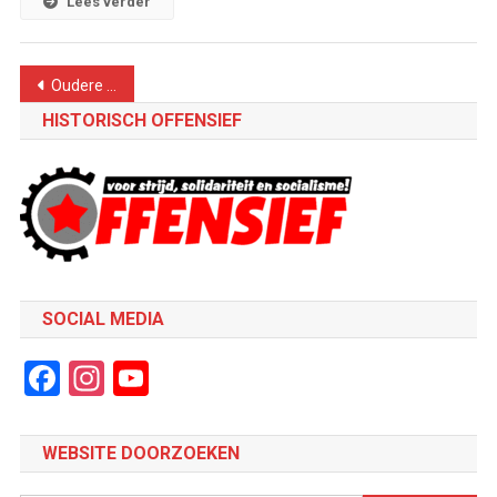
Lees verder
Berichtennavigatie
Oudere berichten
HISTORISCH OFFENSIEF
SOCIAL MEDIA
Facebook
Instagram
YouTube
Channel
WEBSITE DOORZOEKEN