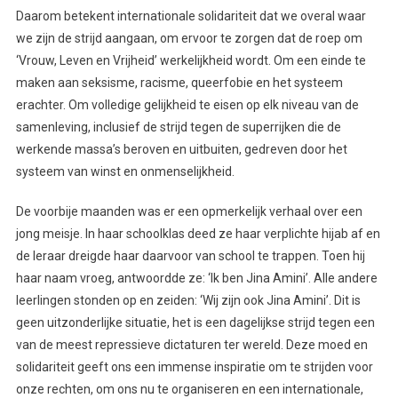
Daarom betekent internationale solidariteit dat we overal waar
we zijn de strijd aangaan, om ervoor te zorgen dat de roep om
‘Vrouw, Leven en Vrijheid’ werkelijkheid wordt. Om een einde te
maken aan seksisme, racisme, queerfobie en het systeem
erachter. Om volledige gelijkheid te eisen op elk niveau van de
samenleving, inclusief de strijd tegen de superrijken die de
werkende massa’s beroven en uitbuiten, gedreven door het
systeem van winst en onmenselijkheid.
De voorbije maanden was er een opmerkelijk verhaal over een
jong meisje. In haar schoolklas deed ze haar verplichte hijab af en
de leraar dreigde haar daarvoor van school te trappen. Toen hij
haar naam vroeg, antwoordde ze: ‘Ik ben Jina Amini’. Alle andere
leerlingen stonden op en zeiden: ‘Wij zijn ook Jina Amini’. Dit is
geen uitzonderlijke situatie, het is een dagelijkse strijd tegen een
van de meest repressieve dictaturen ter wereld. Deze moed en
solidariteit geeft ons een immense inspiratie om te strijden voor
onze rechten, om ons nu te organiseren en een internationale,