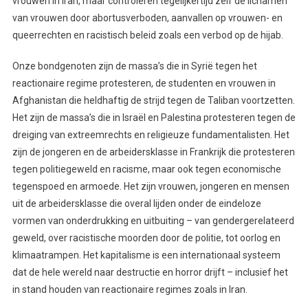
vrouwen in Iran, maar controleren tegelijkertijd zelf de lichamen
van vrouwen door abortusverboden, aanvallen op vrouwen- en
queerrechten en racistisch beleid zoals een verbod op de hijab.
Onze bondgenoten zijn de massa’s die in Syrië tegen het
reactionaire regime protesteren, de studenten en vrouwen in
Afghanistan die heldhaftig de strijd tegen de Taliban voortzetten.
Het zijn de massa’s die in Israël en Palestina protesteren tegen de
dreiging van extreemrechts en religieuze fundamentalisten. Het
zijn de jongeren en de arbeidersklasse in Frankrijk die protesteren
tegen politiegeweld en racisme, maar ook tegen economische
tegenspoed en armoede. Het zijn vrouwen, jongeren en mensen
uit de arbeidersklasse die overal lijden onder de eindeloze
vormen van onderdrukking en uitbuiting – van gendergerelateerd
geweld, over racistische moorden door de politie, tot oorlog en
klimaatrampen. Het kapitalisme is een internationaal systeem
dat de hele wereld naar destructie en horror drijft – inclusief het
in stand houden van reactionaire regimes zoals in Iran.