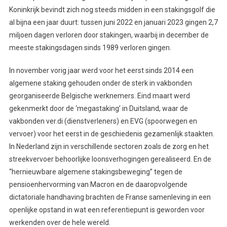
Koninkrijk bevindt zich nog steeds midden in een stakingsgolf die
al bijna een jaar duurt: tussen juni 2022 en januari 2023 gingen 2,7
miljoen dagen verloren door stakingen, waarbij in december de
meeste stakingsdagen sinds 1989 verloren gingen.
In november vorig jaar werd voor het eerst sinds 2014 een
algemene staking gehouden onder de sterk in vakbonden
georganiseerde Belgische werknemers. Eind maart werd
gekenmerkt door de ‘megastaking’ in Duitsland, waar de
vakbonden ver.di (dienstverleners) en EVG (spoorwegen en
vervoer) voor het eerst in de geschiedenis gezamenlijk staakten.
In Nederland zijn in verschillende sectoren zoals de zorg en het
streekvervoer behoorlijke loonsverhogingen gerealiseerd. En de
“hernieuwbare algemene stakingsbeweging” tegen de
pensioenhervorming van Macron en de daaropvolgende
dictatoriale handhaving brachten de Franse samenleving in een
openlijke opstand in wat een referentiepunt is geworden voor
werkenden over de hele wereld.