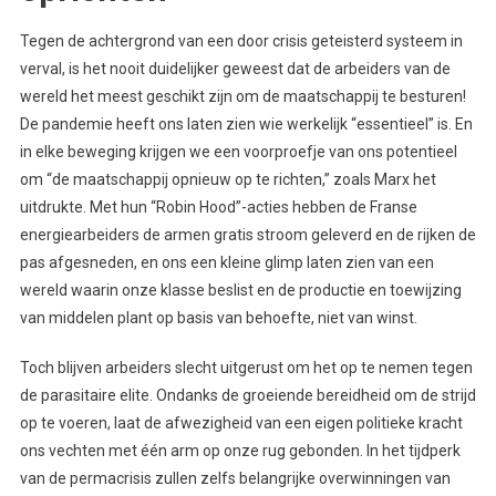
Tegen de achtergrond van een door crisis geteisterd systeem in
verval, is het nooit duidelijker geweest dat de arbeiders van de
wereld het meest geschikt zijn om de maatschappij te besturen!
De pandemie heeft ons laten zien wie werkelijk “essentieel” is. En
in elke beweging krijgen we een voorproefje van ons potentieel
om “de maatschappij opnieuw op te richten,” zoals Marx het
uitdrukte. Met hun “Robin Hood”-acties hebben de Franse
energiearbeiders de armen gratis stroom geleverd en de rijken de
pas afgesneden, en ons een kleine glimp laten zien van een
wereld waarin onze klasse beslist en de productie en toewijzing
van middelen plant op basis van behoefte, niet van winst.
Toch blijven arbeiders slecht uitgerust om het op te nemen tegen
de parasitaire elite. Ondanks de groeiende bereidheid om de strijd
op te voeren, laat de afwezigheid van een eigen politieke kracht
ons vechten met één arm op onze rug gebonden. In het tijdperk
van de permacrisis zullen zelfs belangrijke overwinningen van