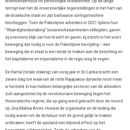
levensonderhoud tot persoonlijke onzekerheid. Op de lange
termijn kan het de onverzoenlijke tegenstellingen in het hart van
de Israëlische staat en zijn barbaarse oorlogsmachine
blootleggen. Toen de Palestijnse arbeiders in 2021 tijdens hun
“Waardigheidsstaking” bouwwerkzaamheden stillegden, gaven
zij eveneens blijk van hun kracht en gaven zij inzicht in het soort
beweging dat nodig is voor de Palestijnse bevrijding – een
beweging die in staat is een einde te maken aan de bezetting en
het kapitalisme en imperialisme in de regio weg te vegen.
De Hartal (totale staking) van vorig jaar in Sri Lanka bracht een
zware slag toe waarvan de rotte Rajapaksa-dynastie nooit meer
is hersteld. In Iran hebben belangrijke sectoren van de arbeiders
zich aangesloten bij de revolutionaire beweging tegen het
theocratische regime, die op gang werd gebracht door de moord
op Jina Mahsa Amini. Hoewel de organisatie en de leiding die
nodig waren om de dictatuur met de grond gelijk te maken
ontbraken, heeft de opstand een blijvend effect op het