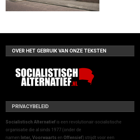
OVER HET GEBRUIK VAN ONZE TEKSTEN
PRIVACYBELEID
Socialistisch Alternatief
is een revolutionair-socialistische
organisatie die al sinds 1977 (onder de
namen
Inter, Voorwaarts
en
Offensief
) strijdt voor een