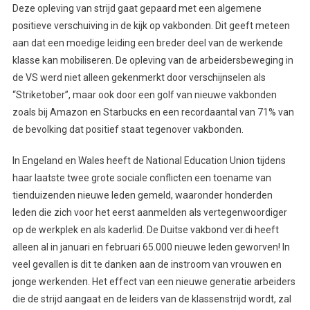
Deze opleving van strijd gaat gepaard met een algemene
positieve verschuiving in de kijk op vakbonden. Dit geeft meteen
aan dat een moedige leiding een breder deel van de werkende
klasse kan mobiliseren. De opleving van de arbeidersbeweging in
de VS werd niet alleen gekenmerkt door verschijnselen als
“Striketober”, maar ook door een golf van nieuwe vakbonden
zoals bij Amazon en Starbucks en een recordaantal van 71% van
de bevolking dat positief staat tegenover vakbonden.
In Engeland en Wales heeft de National Education Union tijdens
haar laatste twee grote sociale conflicten een toename van
tienduizenden nieuwe leden gemeld, waaronder honderden
leden die zich voor het eerst aanmelden als vertegenwoordiger
op de werkplek en als kaderlid. De Duitse vakbond ver.di heeft
alleen al in januari en februari 65.000 nieuwe leden geworven! In
veel gevallen is dit te danken aan de instroom van vrouwen en
jonge werkenden. Het effect van een nieuwe generatie arbeiders
die de strijd aangaat en de leiders van de klassenstrijd wordt, zal