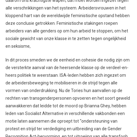
daarom ons krachtigste wapen, dat moet worden ingezet tegen
alle verschrikkingen van het systeem. Arbeidersvrouwen in het
kloppend hart van de wereldwijde feministische opstand hebben
deze conclusie getrokken. Feministische stakingen roepen
arbeiders van alle genders op om hun arbeid te stoppen, om het
sociale gewicht van onze klasse in te zetten tegen ongelijkheid
en seksisme,
In dit proces smeden we de eenheid en cohesie die nodig zijn om
de versterkte aanval van de heersende klasse op de verdeel-en-
heers politiek te weerstaan. ISA-leden hebben zich ingezet om
de arbeidersbeweging te mobiliseren in de strijd tegen alle
vormen van onderdrukking. Nu de Tories hun aanvallen op de
rechten van transgenderpersonen opvoeren en het soort geweld
aanwakkeren dat leidde tot de moord op Brianna Ghey, hebben
leden van Socialist Alternative in verschillende vakbonden een
motie laten aannemen die oproept tot “ondersteuning van
protest en strijd ter verdediging en uitbreiding van de Gender
Recognition Act-hervorming, en tot uitroeiing van alle transfoob