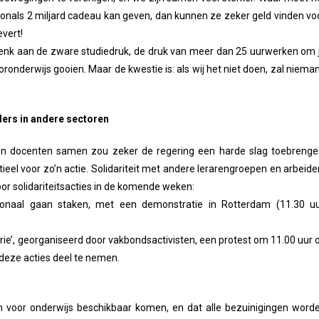
onals 2 miljard cadeau kan geven, dan kunnen ze zeker geld vinden vo
evert!
 denk aan de zware studiedruk, de druk van meer dan 25 uurwerken om 
oronderwijs gooien. Maar de kwestie is: als wij het niet doen, zal niema
ders in andere sectoren
n docenten samen zou zeker de regering een harde slag toebrenge
tieel voor zo’n actie. Solidariteit met andere lerarengroepen en arbeide
oor solidariteitsacties in de komende weken:
ionaal gaan staken, met een demonstratie in Rotterdam (11.30 uu
e’, georganiseerd door vakbondsactivisten, een protest om 11.00 uur 
deze acties deel te nemen.
n voor onderwijs beschikbaar komen, en dat alle bezuinigingen word