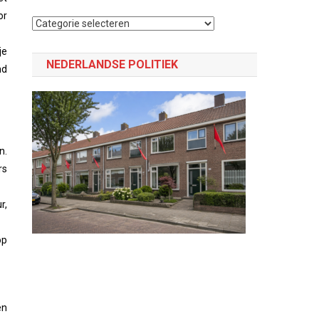
or
Selecteer
een
je
categorie
NEDERLANDSE POLITIEK
nd
n.
rs
r,
op
en