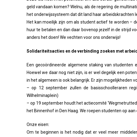
geld vandaan komen? Welnu, als de regering de multinati
het onderwijssysteem dat dit land haar arbeidskrachten l
Het kan moeilijk zijn om als student actief te worden –
huur te betalen en dan daar bovenop jezelf in de strijd vo
anders het doen! We vechten voor ons onderwijs!
Solidariteitsacties en de verbinding zoeken met arbei
Een gecoördineerde algemene staking van studenten e
Hoewel we daar nog niet zijn, is er wel degelijk een poten
in het algemeen is ook belangrijk. Er zijn mogelijkheden v
– op 12 september zullen de basisschoolleraren reg
Wilhelminaplein)
– op 19 september houdt het actiecomité ‘Wegmetruttedri
het Binnenhof in Den Haag. We roepen studenten op aan 
Onze eisen:
Om te beginnen is het nodig dat er veel meer middele