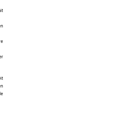
it
en
re
er
it
en
de