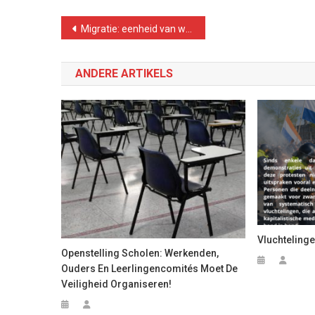
Bericht
Migratie: eenheid van werkenden en armen nodig in strijd voor ander systeem
navigatie
ANDERE ARTIKELS
Vluchteling
Openstelling Scholen: Werkenden,
Ouders En Leerlingencomités Moet De
Veiligheid Organiseren!