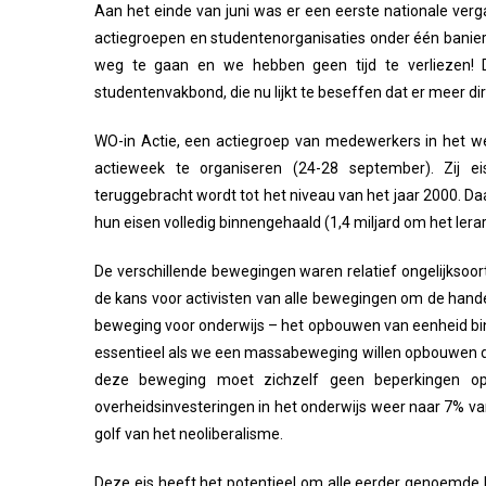
Aan het einde van juni was er een eerste nationale verg
actiegroepen en studentenorganisaties onder één banier t
weg te gaan en we hebben geen tijd te verliezen!
studentenvakbond, die nu lijkt te beseffen dat er meer dir
WO-in Actie, een actiegroep van medewerkers in het wet
actieweek te organiseren (24-28 september). Zij ei
teruggebracht wordt tot het niveau van het jaar 2000. D
hun eisen volledig binnengehaald (1,4 miljard om het le
De verschillende bewegingen waren relatief ongelijksoort
de kans voor activisten van alle bewegingen om de hande
beweging voor onderwijs – het opbouwen van eenheid binn
essentieel als we een massabeweging willen opbouwen die
deze beweging moet zichzelf geen beperkingen ople
overheidsinvesteringen in het onderwijs weer naar 7% v
golf van het neoliberalisme.
Deze eis heeft het potentieel om alle eerder genoemde 