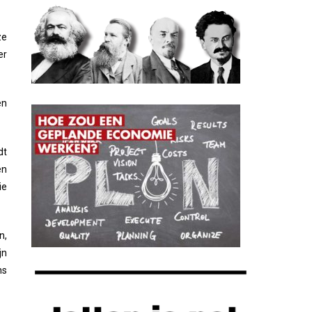
ze
er
en
dt
en
ie
n,
jn
ns