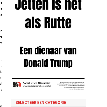
de
ge
ke
en
er
et
od
de
is
r,
at
de
SELECTEER EEN CATEGORIE
et