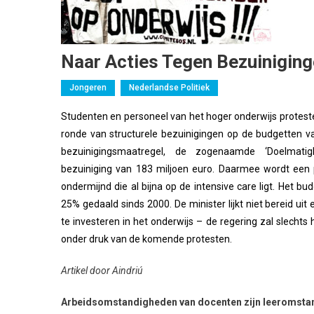
Naar Acties Tegen Bezuinigin
Jongeren
Nederlandse Politiek
Studenten en personeel van het hoger onderwijs protes
ronde van structurele bezuinigingen op de budgetten v
bezuinigingsmaatregel, de zogenaamde ‘Doelmatigh
bezuiniging van 183 miljoen euro. Daarmee wordt een p
ondermijnd die al bijna op de intensive care ligt. Het bu
25% gedaald sinds 2000. De minister lijkt niet bereid uit 
te investeren in het onderwijs – de regering zal slechts
onder druk van de komende protesten.
Artikel door Aindriú
Arbeidsomstandigheden van docenten zijn leeromsta