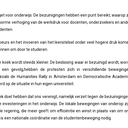
budget voor onderwijs. De bezuinigingen hebben een punt bereikt, waarop 
 enorme verhoging van de werkdruk voor docenten, onderzoekers en and
udenten.
beurs en het invoeren van het leenstelsel onder veel hogere druk kom
zinnen om door te studeren.
 koek wordt steeds kleiner. De beslissing waar er bezuinigd wordt, wor
s een gevolg,hebben de protesten zich in verschillende beweging
en,zoals de Humanities Rally in Amsterdam en Democratische Academ
 op de situatie in hun eigen universiteit.
iek doel hebben dat ons verenigt, namelijk verzet tegen de bezuiniginge
e investeringen in het onderwijs. De lokale bewegingen van onderop zi
 regering, die meer geeft om efficiëntie en winst in plaats van om o
 is een nationale coördinatie van de studentenbeweging nodig.