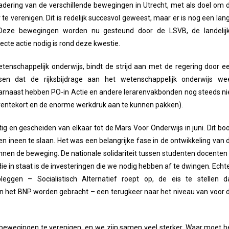
adering van de verschillende bewegingen in Utrecht, met als doel om 
e verenigen. Dit is redelijk succesvol geweest, maar er is nog een lan
 Deze bewegingen worden nu gesteund door de LSVB, de landelij
ecte actie nodig is rond deze kwestie.
enschappelijk onderwijs, bindt de strijd aan met de regering door e
sen dat de rijksbijdrage aan het wetenschappelijk onderwijs we
aarnaast hebben PO-in Actie en andere lerarenvakbonden nog steeds ni
rarentekort en de enorme werkdruk aan te kunnen pakken).
ig en gescheiden van elkaar tot de Mars Voor Onderwijs in juni. Dit bo
n ineen te slaan. Het was een belangrijke fase in de ontwikkeling van 
en de beweging. De nationale solidariteit tussen studenten docenten 
 in staat is de investeringen die we nodig hebben af te dwingen. Echte
ggen – Socialistisch Alternatief roept op, de eis te stellen d
an het BNP worden gebracht – een terugkeer naar het niveau van voor 
bewegingen te verenigen, en we zijn samen veel sterker. Waar moet h