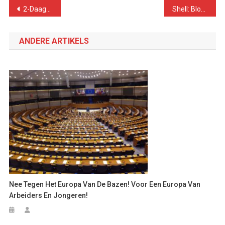
Bericht
2-Daagse lerarenstaking groot succes, maar strategie naar overwinning ontbreekt
Shell: Bloedolie, bloedgeld
navigatie
ANDERE ARTIKELS
Nee Tegen Het Europa Van De Bazen! Voor Een Europa Van
Arbeiders En Jongeren!