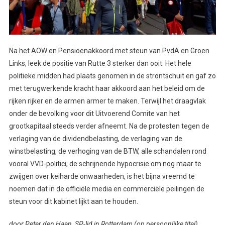
Na het AOW en Pensioenakkoord met steun van PvdA en Groen
Links, leek de positie van Rutte 3 sterker dan ooit. Het hele
politieke midden had plaats genomen in de strontschuit en gaf zo
met terugwerkende kracht haar akkoord aan het beleid om de
rijken rijker en de armen armer te maken. Terwijl het draagvlak
onder de bevolking voor dit Uitvoerend Comite van het
grootkapitaal steeds verder afneemt. Na de protesten tegen de
verlaging van de dividendbelasting, de verlaging van de
winstbelasting, de verhoging van de BTW, alle schandalen rond
vooral VVD-politici, de schrijnende hypocrisie om nog maar te
zwijgen over keiharde onwaarheden, is het bijna vreemd te
noemen dat in de officiële media en commerciële peilingen de
steun voor dit kabinet lijkt aan te houden.
door Peter den Haan, SP-lid in Rotterdam (op persoonlijke titel)