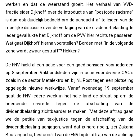
werken en dat de weerstand groeit. Het verhaal van VVD-
fractieleider Dijkhoff over de introductie van “postcode racisme”
is dan ook duidelijk bedoeld om de aandacht af te leiden van de
moeilijke discussie over de verlaging van de dividend-belasting. In
ieder geval lukte het Dijkhoff om de PVV hier rechts te passeren.
Wat gaat Dijkhoff hierna voorstellen? Borden met “In de volgende
zone wordt zwaar gestraft”? Hekken?
De FNV hield al een actie voor een goed pensioen voor iedereen
op 8 september. Vakbondsleden zijn in actie voor diverse CAO’s
zoals in de sector Metalektro en bij NL Post tegen een plotseling
opgelegde nieuwe werkwijze. Vanaf woensdag 19 september
gaat de FNV iedere week in het hele land de straat op om de
heersende onvrede tegen de afschaffing van de
dividendbelasting zichtbaarder te maken. ‘Met deze aftrap gaan
we de petitie van tax-justice tegen de afschaffing van de
dividendbelasting aanjagen, want dat is hard nodig,’ zei Zakaria
Boufangacha, bestuurslid van de FNV bij de aftrap van de actie op