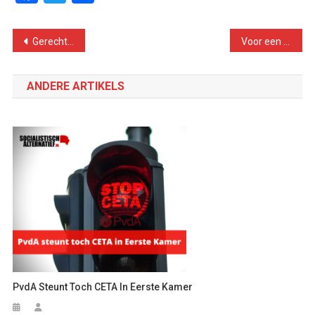
Bericht
Gerechtigheid voor de Groningers!
Voor een strijdbare en democratische vakbond
navigatie
ANDERE ARTIKELS
PvdA Steunt Toch CETA In Eerste Kamer