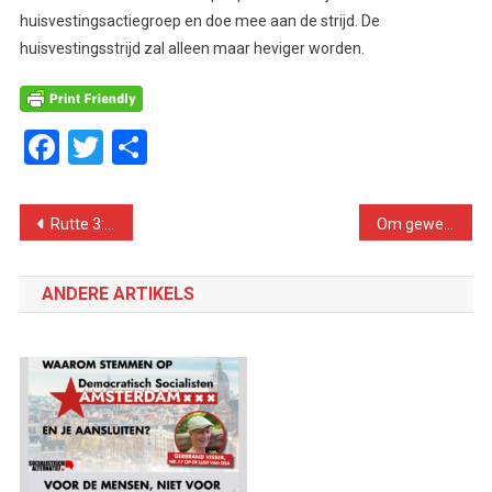
huisvestingsactiegroep en doe mee aan de strijd. De
huisvestingsstrijd zal alleen maar heviger worden.
Facebook
Twitter
Delen
Bericht
Rutte 3: weg ermee!
Om geweld tegen vrouwen te stoppen is minimumloon van 14 euro/uur noodzakelijk!
navigatie
ANDERE ARTIKELS