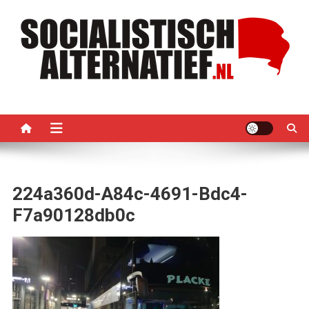
Ga
naar
de
inhoud
Socialistisch Alternatief –
Nederlandse sectie van het PRMI
PRMI
224a360d-A84c-4691-Bdc4-
F7a90128db0c