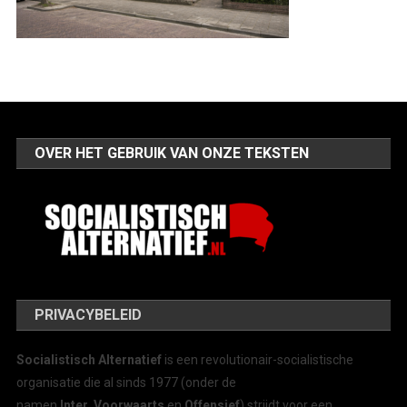
OVER HET GEBRUIK VAN ONZE TEKSTEN
PRIVACYBELEID
Socialistisch Alternatief
is een revolutionair-socialistische
organisatie die al sinds 1977 (onder de
namen
Inter, Voorwaarts
en
Offensief
) strijdt voor een