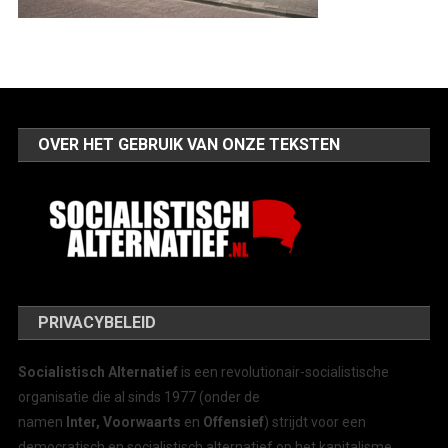
OVER HET GEBRUIK VAN ONZE TEKSTEN
PRIVACYBELEID
Socialistisch Alternatief
is een revolutionair-socialistische
organisatie die al sinds 1977 (onder de
namen
Inter, Voorwaarts
en
Offensief
) strijdt voor een
democratisch en socialistisch alternatief op het kapitalisme