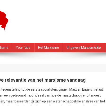
f – PRMI
alisme
You-Tube
Het Marxisme
Uitgeverij Marxisme.be
De relevantie van het marxisme vandaag
n tegenstelling tot de eerste socialisten, gingen Marx en Engels niet uit
an een gedroomd mooi ideaal van hoe de maatschappij er uit moest
ien, maar baseerden zij zich op een wetenschappelijke analyse van het