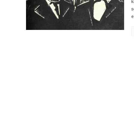
k
s
e