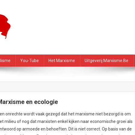
f – PRMI
alisme
You-Tube
Het Marxisme
Uitgeverij Marxisme.be
Marxisme en ecologie
en onrechte wordt vaak gezegd dat het marxisme niet bezorgd is om
et milieu of nog dat marxisten enkel kijken naar economische groei als
ntwoord op armoede en behoeften. Dit is niet correct. Op basis van de