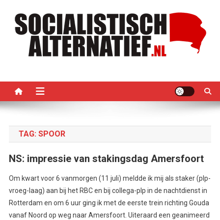
Ga
naar
de
inhoud
Socialistisch Alternatief –
Nederlandse sectie van het PRMI
PRMI
TAG:
SPOOR
NS: impressie van stakingsdag Amersfoort
Om kwart voor 6 vanmorgen (11 juli) meldde ik mij als staker (plp-
vroeg-laag) aan bij het RBC en bij collega-plp in de nachtdienst in
Rotterdam en om 6 uur ging ik met de eerste trein richting Gouda
vanaf Noord op weg naar Amersfoort. Uiteraard een geanimeerd