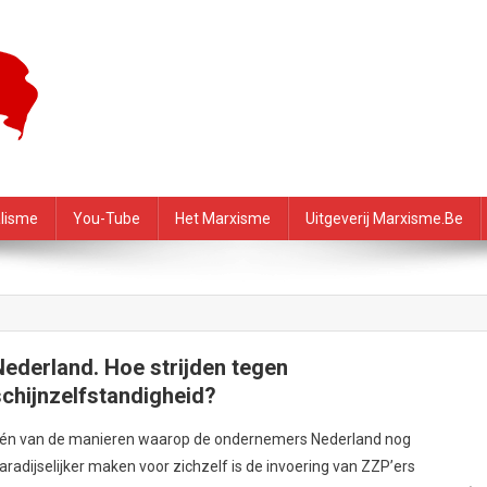
f – PRMI
alisme
You-Tube
Het Marxisme
Uitgeverij Marxisme.be
Nederland. Hoe strijden tegen
schijnzelfstandigheid?
én van de manieren waarop de ondernemers Nederland nog
aradijselijker maken voor zichzelf is de invoering van ZZP’ers