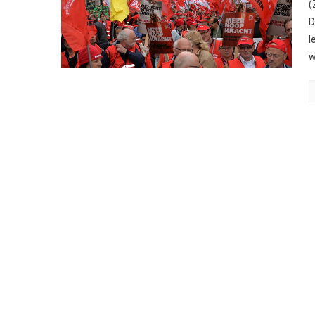
(
D
l
w