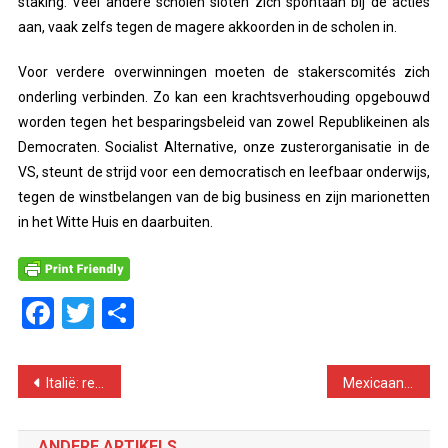
staking. Veel andere scholen sloten zich spontaan bij de acties
aan, vaak zelfs tegen de magere akkoorden in de scholen in.
Voor verdere overwinningen moeten de stakerscomités zich
onderling verbinden. Zo kan een krachtsverhouding opgebouwd
worden tegen het besparingsbeleid van zowel Republikeinen als
Democraten. Socialist Alternative, onze zusterorganisatie in de
VS, steunt de strijd voor een democratisch en leefbaar onderwijs,
tegen de winstbelangen van de big business en zijn marionetten
in het Witte Huis en daarbuiten.
Facebook
Twitter
Delen
Bericht
Italië: regering met extreemrechts gevormd
Mexicaanse verkiezingen: historische kans om oligarchen te verslaan
navigatie
ANDERE ARTIKELS