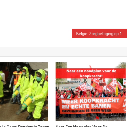
Belgie: Zorgbetoging op 13 september is kwestie van volksgezondheid. Verbied het niet!
s In Gaza: Pandemie Tegen
Naar Een Noodplan Voor De