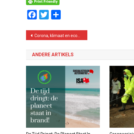
Facebook
Twitter
Delen
Bericht
Corona, klimaat en economie…Weg met Rutte III
navigatie
ANDERE ARTIKELS
De Tijd Dringt: De Planeet Staat In
Coronacrisi