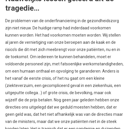
tragedie…
De problemen van de onderfinanciering in de gezondheidszorg
zijn niet nieuw. De huidige ramp had inderdaad voorkomen
kunnen worden. Het had voorkomen moeten worden. Wij stellen
al jaren de vernietiging van onze beroepen aan de kaak en de
risico’s die dit met zich meebrengt voor onze patiënten, nu en in
de toekomst. Om iedereen te kunnen behandelen, moet er
voldoende personeel zijn, met fatsoenlijke werkomstandigheden,
om een humaan onthaal en opvolging te garanderen. Anders is
het vanaf de eerste crisis, of het nu gaat om een kleine
(ziekteverzuim, een gecompliceerd geval in een ziekenhuis, een
uitgeputte collega…) of grote crisis, de bevolking, maar ook
wijzelf die de prijs betalen. Nog geen jaar geleden hebben onze
directies ons uitgelegd dat we geduld moesten hebben, dat er
geen geld was, dat het niet afhankelijk was van de directies maar
van de ministers, maar dat we onze patiënten niet in de steek
konden laten. Het is tragisch dat er een pandemie en duizenden