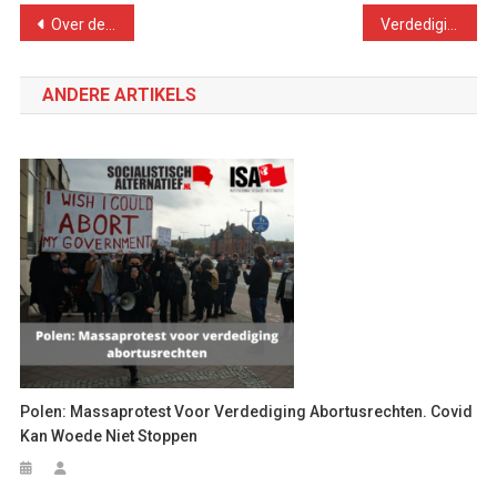
Bericht
Over de Socialistische Partij
Verdediging van democratische socialistische planning
navigatie
ANDERE ARTIKELS
Polen: Massaprotest Voor Verdediging Abortusrechten. Covid
Kan Woede Niet Stoppen