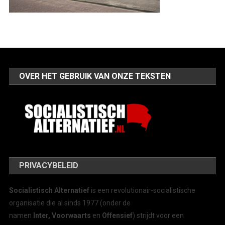
OVER HET GEBRUIK VAN ONZE TEKSTEN
PRIVACYBELEID
Socialistisch Alternatief
is een revolutionair-socialistische
organisatie die al sinds 1977 (onder de
namen
Inter, Voorwaarts
en
Offensief
) strijdt voor een