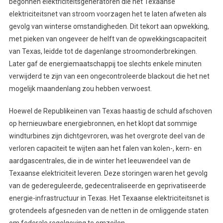
begonnen elektriciteitsgeneratoren die het Texaanse
elektriciteitsnet van stroom voorzagen het te laten afweten als
gevolg van winterse omstandigheden. Dit tekort aan opwekking,
met pieken van ongeveer de helft van de opwekkingscapaciteit
van Texas, leidde tot de dagenlange stroomonderbrekingen.
Later gaf de energiemaatschappij toe slechts enkele minuten
verwijderd te zijn van een ongecontroleerde blackout die het net
mogelijk maandenlang zou hebben verwoest.
Hoewel de Republikeinen van Texas haastig de schuld afschoven
op hernieuwbare energiebronnen, en het klopt dat sommige
windturbines zijn dichtgevroren, was het overgrote deel van de
verloren capaciteit te wijten aan het falen van kolen-, kern- en
aardgascentrales, die in de winter het leeuwendeel van de
Texaanse elektriciteit leveren. Deze storingen waren het gevolg
van de gedereguleerde, gedecentraliseerde en geprivatiseerde
energie-infrastructuur in Texas. Het Texaanse elektriciteitsnet is
grotendeels afgesneden van de netten in de omliggende staten
om federale regelgeving te omzeilen.