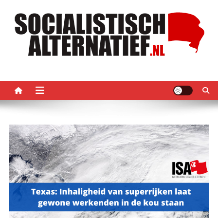
Ga
naar
de
inhoud
Socialistisch Alternatief –
Nederlandse sectie van het PRMI
PRMI