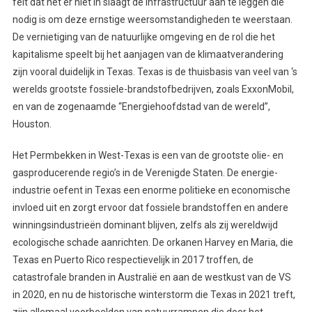
feit dat het er niet in slaagt de infrastructuur aan te leggen die
nodig is om deze ernstige weersomstandigheden te weerstaan.
De vernietiging van de natuurlijke omgeving en de rol die het
kapitalisme speelt bij het aanjagen van de klimaatverandering
zijn vooral duidelijk in Texas. Texas is de thuisbasis van veel van ‘s
werelds grootste fossiele-brandstofbedrijven, zoals ExxonMobil,
en van de zogenaamde “Energiehoofdstad van de wereld”,
Houston.
Het Permbekken in West-Texas is een van de grootste olie- en
gasproducerende regio’s in de Verenigde Staten. De energie-
industrie oefent in Texas een enorme politieke en economische
invloed uit en zorgt ervoor dat fossiele brandstoffen en andere
winningsindustrieën dominant blijven, zelfs als zij wereldwijd
ecologische schade aanrichten. De orkanen Harvey en Maria, die
Texas en Puerto Rico respectievelijk in 2017 troffen, de
catastrofale branden in Australië en aan de westkust van de VS
in 2020, en nu de historische winterstorm die Texas in 2021 treft,
zijn allemaal voorbeelden van natuurrampen die door het