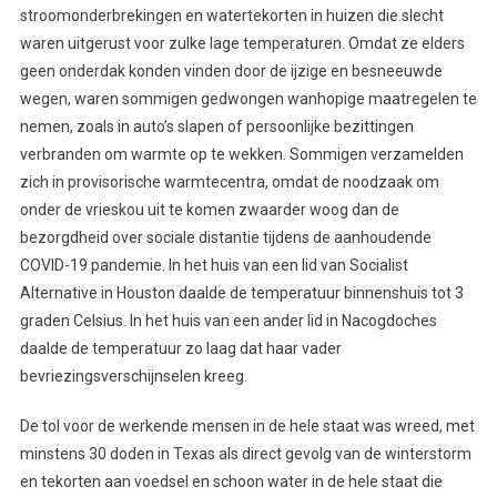
stroomonderbrekingen en watertekorten in huizen die slecht
waren uitgerust voor zulke lage temperaturen. Omdat ze elders
geen onderdak konden vinden door de ijzige en besneeuwde
wegen, waren sommigen gedwongen wanhopige maatregelen te
nemen, zoals in auto’s slapen of persoonlijke bezittingen
verbranden om warmte op te wekken. Sommigen verzamelden
zich in provisorische warmtecentra, omdat de noodzaak om
onder de vrieskou uit te komen zwaarder woog dan de
bezorgdheid over sociale distantie tijdens de aanhoudende
COVID-19 pandemie. In het huis van een lid van Socialist
Alternative in Houston daalde de temperatuur binnenshuis tot 3
graden Celsius. In het huis van een ander lid in Nacogdoches
daalde de temperatuur zo laag dat haar vader
bevriezingsverschijnselen kreeg.
De tol voor de werkende mensen in de hele staat was wreed, met
minstens 30 doden in Texas als direct gevolg van de winterstorm
en tekorten aan voedsel en schoon water in de hele staat die