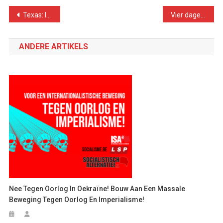
Bericht
Texas: Inhaligheid van superrijken laat gewone werkenden in de kou staan
Vier dagen tot verkiezingen
navigatie
ANDERE ARTIKELS
Nee Tegen Oorlog In Oekraïne! Bouw Aan Een Massale
Beweging Tegen Oorlog En Imperialisme!