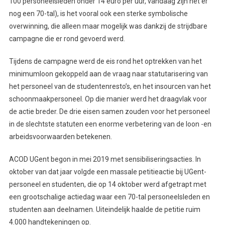
100 personeelsleden onder 14 euro per uur, vandaag zijn het er
nog een 70-tal), is het vooral ook een sterke symbolische
overwinning, die alleen maar mogelijk was dankzij de strijdbare
campagne die er rond gevoerd werd.
Tijdens de campagne werd de eis rond het optrekken van het
minimumloon gekoppeld aan de vraag naar statutarisering van
het personeel van de studentenresto’s, en het insourcen van het
schoonmaakpersoneel. Op die manier werd het draagvlak voor
de actie breder. De drie eisen samen zouden voor het personeel
in de slechtste statuten een enorme verbetering van de loon -en
arbeidsvoorwaarden betekenen.
ACOD UGent begon in mei 2019 met sensibiliseringsacties. In
oktober van dat jaar volgde een massale petitieactie bij UGent-
personeel en studenten, die op 14 oktober werd afgetrapt met
een grootschalige actiedag waar een 70-tal personeelsleden en
studenten aan deelnamen. Uiteindelijk haalde de petitie ruim
4.000 handtekeningen op.