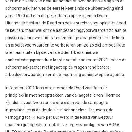
voerde de Raad van Bestuur het debat over de insourcing van de
schoonmaak: het was de eerste keer sinds de uitbesteding eind
jaren 1990 dat een dergelijk thema op de agenda kwam.
Uiteindelijk besliste de Raad om de insourcing voorlopig niet goed
te keuren, maar wel om de aanbestedingsvoorwaarden zo aan te
passen dat nieuwe onderaannemers gevraagd werd om de loon -
en arbeidsvoorwaarden te verbeteren om ze zo dicht mogelijk te
laten aansluiten bij die van de UGent. Deze nieuwe
aanbestedingsprocedure loopt nog tot eind maart 2021. Indien de
schoonmaaksector niet ingaat op de vragen rond betere
arbeidsvoorwaarden, komt de insourcing opnieuw op de agenda.
In februari 2021 tenslotte stemde de Raad van Bestuur
principieel in met het optrekken van de laagste lonen. Hiermee
zijn dus alvast twee van de drie eisen van de campagne
ingewilligd, en is de derde eis in behandeling. Trouwens: de
verhoging tot 14 euro per uur werd in de Raad van Bestuur
unaniem goedgekeurd: ook de vertegenwoordigers van VOKA,
UNIZO en N-VA in de Raad stemden in. Dit toont aan dat zelfs de