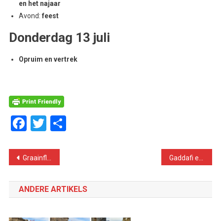
en het najaar
Avond:
feest
Donderdag 13 juli
Opruim en vertrek
Facebook
Twitter
Delen
Bericht
Graainflatie: geen ”uitspatting” maar het kapitalisme ten voeten uit
Gaddafi en Berlusconi, bevriend tot het eind
navigatie
ANDERE ARTIKELS