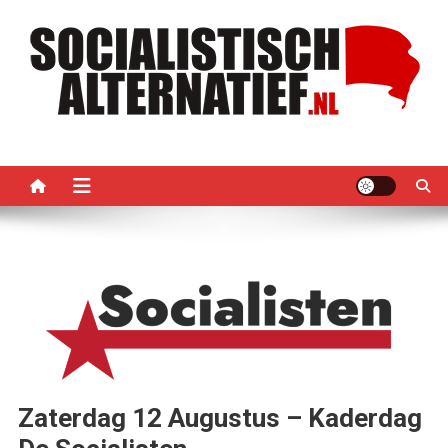
Ga
naar
de
inhoud
Socialistisch Alternatief –
Nederlandse sectie van het PRMI
PRMI
Zaterdag 12 Augustus – Kaderdag