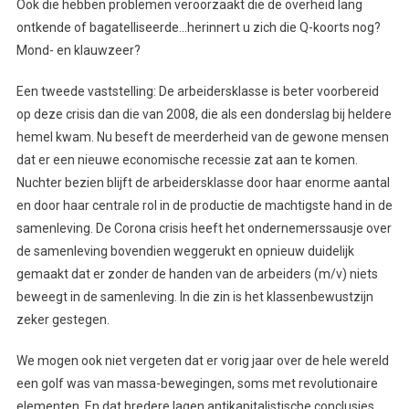
Ook die hebben problemen veroorzaakt die de overheid lang
ontkende of bagatelliseerde…herinnert u zich die Q-koorts nog?
Mond- en klauwzeer?
Een tweede vaststelling: De arbeidersklasse is beter voorbereid
op deze crisis dan die van 2008, die als een donderslag bij heldere
hemel kwam. Nu beseft de meerderheid van de gewone mensen
dat er een nieuwe economische recessie zat aan te komen.
Nuchter bezien blijft de arbeidersklasse door haar enorme aantal
en door haar centrale rol in de productie de machtigste hand in de
samenleving. De Corona crisis heeft het ondernemerssausje over
de samenleving bovendien weggerukt en opnieuw duidelijk
gemaakt dat er zonder de handen van de arbeiders (m/v) niets
beweegt in de samenleving. In die zin is het klassenbewustzijn
zeker gestegen.
We mogen ook niet vergeten dat er vorig jaar over de hele wereld
een golf was van massa-bewegingen, soms met revolutionaire
elementen. En dat bredere lagen antikapitalistische conclusies