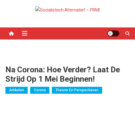
Ga
naar
Socialistisch Alternatief –
Nederlandse sectie van het PRMI
de
inhoud
PRMI
Na Corona: Hoe Verder? Laat De
Strijd Op 1 Mei Beginnen!
Artikelen
Corona
Theorie En Perspectieven