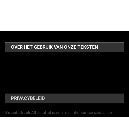
OVER HET GEBRUIK VAN ONZE TEKSTEN
PRIVACYBELEID
Socialistisch Alternatief
is een revolutionair-socialistische
organisatie die al sinds 1977 (onder de
namen
Inter, Voorwaarts
en
Offensief
) strijdt voor een