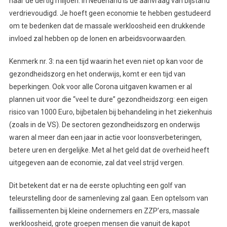
naar de dertig miljoen. in Nederland is de aanvraag van bijstand
verdrievoudigd. Je hoeft geen economie te hebben gestudeerd
om te bedenken dat de massale werkloosheid een drukkende
invloed zal hebben op de lonen en arbeidsvoorwaarden.
Kenmerk nr. 3: na een tijd waarin het even niet op kan voor de
gezondheidszorg en het onderwijs, komt er een tijd van
beperkingen. Ook voor alle Corona uitgaven kwamen er al
plannen uit voor die “veel te dure” gezondheidszorg: een eigen
risico van 1000 Euro, bijbetalen bij behandeling in het ziekenhuis
(zoals in de VS). De sectoren gezondheidszorg en onderwijs
waren al meer dan een jaar in actie voor loonsverbeteringen,
betere uren en dergelijke. Met al het geld dat de overheid heeft
uitgegeven aan de economie, zal dat veel strijd vergen.
Dit betekent dat er na de eerste opluchting een golf van
teleurstelling door de samenleving zal gaan. Een optelsom van
faillissementen bij kleine ondernemers en ZZP’ers, massale
werkloosheid, grote groepen mensen die vanuit de kapot