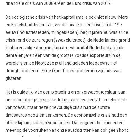
financiële crisis van 2008-09 en de Euro crisis van 2012.
De ecologische crisis van het kapitalisme is ook niet nieuw: Marx
en Engels hadden het al over de locale milieu crises in de 19e
eeuw (industriesteden, mijngebieden), begin jaren ’80 was er de
crisis rond de zure regen (zwaveluitstoot), de Nederlandse grond
is al jaren volgestort met kunstmest omdat Nederland al sinds
tientallen jaren één van de grootste voedselexporteurs in de
wereld is en de Noordzee is al lang geleden leeggevist. Het
droogteprobleem en de (kunst)mestproblemen zijn niet van
gisteren.
Het is duidelijk. Van een plotseling en onverwacht toeslaan van
het noodlot is geen sprake. In het samenvallen zit een element
van toeval, maar deze drievoudige crisis had de sufste
dinosaurus nog zien aankomen. De economische crisis had een
blinde kip nog kunnen voorspellen. Dat er geen dooie insecten
meer op de voorruiten van onze auto’s zitten kan ook geen hond