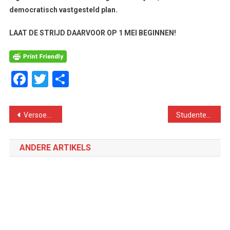
democratisch vastgesteld plan.
LAAT DE STRIJD DAARVOOR OP 1 MEI BEGINNEN!
Facebook
Twitter
Delen
Bericht
Versoepeling lockdown in Nederland. Werkenden in cruciale sectoren moeten nu de veiligheid organiseren!
Studenten zwaar getroffen door coronacrisis. Voor invoering van een studieloon!
navigatie
ANDERE ARTIKELS