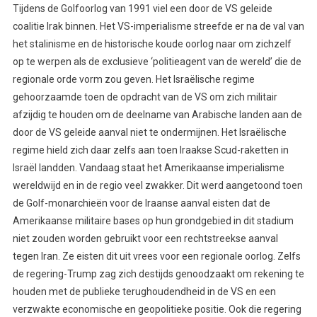
Tijdens de Golfoorlog van 1991 viel een door de VS geleide
coalitie Irak binnen. Het VS-imperialisme streefde er na de val van
het stalinisme en de historische koude oorlog naar om zichzelf
op te werpen als de exclusieve ‘politieagent van de wereld’ die de
regionale orde vorm zou geven. Het Israëlische regime
gehoorzaamde toen de opdracht van de VS om zich militair
afzijdig te houden om de deelname van Arabische landen aan de
door de VS geleide aanval niet te ondermijnen. Het Israëlische
regime hield zich daar zelfs aan toen Iraakse Scud-raketten in
Israël landden. Vandaag staat het Amerikaanse imperialisme
wereldwijd en in de regio veel zwakker. Dit werd aangetoond toen
de Golf-monarchieën voor de Iraanse aanval eisten dat de
Amerikaanse militaire bases op hun grondgebied in dit stadium
niet zouden worden gebruikt voor een rechtstreekse aanval
tegen Iran. Ze eisten dit uit vrees voor een regionale oorlog. Zelfs
de regering-Trump zag zich destijds genoodzaakt om rekening te
houden met de publieke terughoudendheid in de VS en een
verzwakte economische en geopolitieke positie. Ook die regering