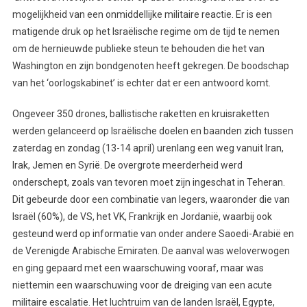
mogelijkheid van een onmiddellijke militaire reactie. Er is een
matigende druk op het Israëlische regime om de tijd te nemen
om de hernieuwde publieke steun te behouden die het van
Washington en zijn bondgenoten heeft gekregen. De boodschap
van het ‘oorlogskabinet’ is echter dat er een antwoord komt.
Ongeveer 350 drones, ballistische raketten en kruisraketten
werden gelanceerd op Israëlische doelen en baanden zich tussen
zaterdag en zondag (13-14 april) urenlang een weg vanuit Iran,
Irak, Jemen en Syrië. De overgrote meerderheid werd
onderschept, zoals van tevoren moet zijn ingeschat in Teheran.
Dit gebeurde door een combinatie van legers, waaronder die van
Israël (60%), de VS, het VK, Frankrijk en Jordanië, waarbij ook
gesteund werd op informatie van onder andere Saoedi-Arabië en
de Verenigde Arabische Emiraten. De aanval was weloverwogen
en ging gepaard met een waarschuwing vooraf, maar was
niettemin een waarschuwing voor de dreiging van een acute
militaire escalatie. Het luchtruim van de landen Israël, Egypte,