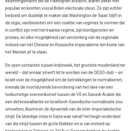
bezettingsmacht die de Palestijnen afslacht, waren zeker niet
populair en kostten vooral Biden electorale steun. Ze zijn echter
bedoeld om duidelijk te maken dat Washington de ‘baas’ blijft in
de regio, vastbesloten om een coalitie van regimes te vormen die
in conflict zijn met het Iraanse regime, zijn bondgenoten en
proxies, en elke mogelijkheid van versterking van de regionale
invloed van het Chinese en Russische imperialisme ten koste van
het Westen af te slaan.
De open contacten tussen Indonesië, het grootste moslimland ter
wereld – dat ernaar streeft lid te worden van de OESO-club – en
Israël over de mogelijkheid om de betrekkingen te normaliseren,
evenals de voortdurende bevordering van het idee van een
toekomstige overeenkomst tussen de VS en Saoedi-Arabië die
een defensiealliantie en Israëlisch-Saoedische normalisatie zou
omvatten, illustreren de dynamiek van de inter-imperialistische
strijd. De bloedige crisis in Gaza was vanaf het begin onderdeel
van die strijd tussen de grote blokken en is van invloed op
beslissingen in Teheran en Tel Aviv. Daarom hebben de zachte