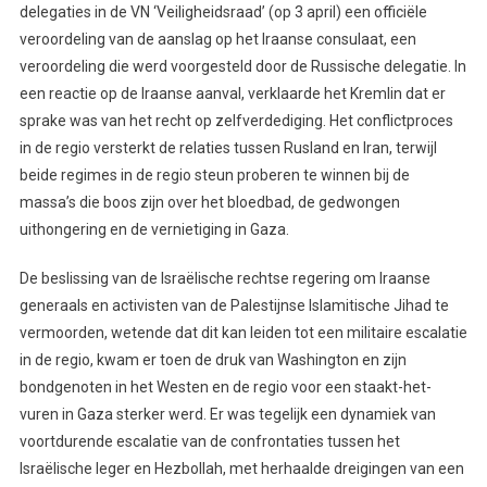
delegaties in de VN ‘Veiligheidsraad’ (op 3 april) een officiële
veroordeling van de aanslag op het Iraanse consulaat, een
veroordeling die werd voorgesteld door de Russische delegatie. In
een reactie op de Iraanse aanval, verklaarde het Kremlin dat er
sprake was van het recht op zelfverdediging. Het conflictproces
in de regio versterkt de relaties tussen Rusland en Iran, terwijl
beide regimes in de regio steun proberen te winnen bij de
massa’s die boos zijn over het bloedbad, de gedwongen
uithongering en de vernietiging in Gaza.
De beslissing van de Israëlische rechtse regering om Iraanse
generaals en activisten van de Palestijnse Islamitische Jihad te
vermoorden, wetende dat dit kan leiden tot een militaire escalatie
in de regio, kwam er toen de druk van Washington en zijn
bondgenoten in het Westen en de regio voor een staakt-het-
vuren in Gaza sterker werd. Er was tegelijk een dynamiek van
voortdurende escalatie van de confrontaties tussen het
Israëlische leger en Hezbollah, met herhaalde dreigingen van een