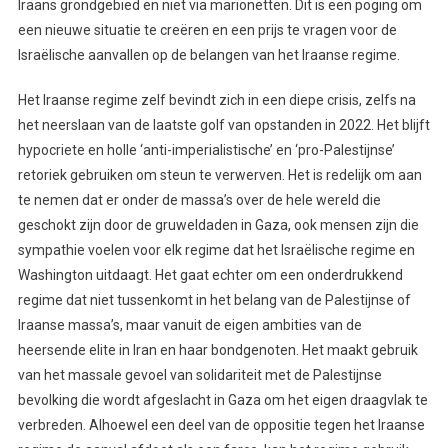
Iraans grondgebied en niet via marionetten. Dit is een poging om
een nieuwe situatie te creëren en een prijs te vragen voor de
Israëlische aanvallen op de belangen van het Iraanse regime.
Het Iraanse regime zelf bevindt zich in een diepe crisis, zelfs na
het neerslaan van de laatste golf van opstanden in 2022. Het blijft
hypocriete en holle ‘anti-imperialistische’ en ‘pro-Palestijnse’
retoriek gebruiken om steun te verwerven. Het is redelijk om aan
te nemen dat er onder de massa’s over de hele wereld die
geschokt zijn door de gruweldaden in Gaza, ook mensen zijn die
sympathie voelen voor elk regime dat het Israëlische regime en
Washington uitdaagt. Het gaat echter om een onderdrukkend
regime dat niet tussenkomt in het belang van de Palestijnse of
Iraanse massa’s, maar vanuit de eigen ambities van de
heersende elite in Iran en haar bondgenoten. Het maakt gebruik
van het massale gevoel van solidariteit met de Palestijnse
bevolking die wordt afgeslacht in Gaza om het eigen draagvlak te
verbreden. Alhoewel een deel van de oppositie tegen het Iraanse