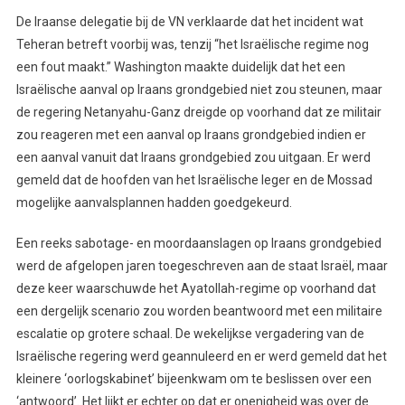
De Iraanse delegatie bij de VN verklaarde dat het incident wat
Teheran betreft voorbij was, tenzij “het Israëlische regime nog
een fout maakt.” Washington maakte duidelijk dat het een
Israëlische aanval op Iraans grondgebied niet zou steunen, maar
de regering Netanyahu-Ganz dreigde op voorhand dat ze militair
zou reageren met een aanval op Iraans grondgebied indien er
een aanval vanuit dat Iraans grondgebied zou uitgaan. Er werd
gemeld dat de hoofden van het Israëlische leger en de Mossad
mogelijke aanvalsplannen hadden goedgekeurd.
Een reeks sabotage- en moordaanslagen op Iraans grondgebied
werd de afgelopen jaren toegeschreven aan de staat Israël, maar
deze keer waarschuwde het Ayatollah-regime op voorhand dat
een dergelijk scenario zou worden beantwoord met een militaire
escalatie op grotere schaal. De wekelijkse vergadering van de
Israëlische regering werd geannuleerd en er werd gemeld dat het
kleinere ‘oorlogskabinet’ bijeenkwam om te beslissen over een
‘antwoord’. Het lijkt er echter op dat er onenigheid was over de