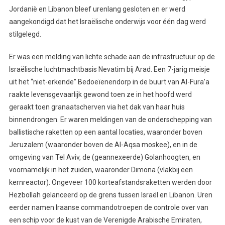
Jordanië en Libanon bleef urenlang gesloten en er werd
aangekondigd dat het Israëlische onderwijs voor één dag werd
stilgelegd.
Er was een melding van lichte schade aan de infrastructuur op de
Israëlische luchtmachtbasis Nevatim bij Arad. Een 7-jarig meisje
uit het “niet-erkende” Bedoeïenendorp in de buurt van Al-Fura’a
raakte levensgevaarlijk gewond toen ze in het hoofd werd
geraakt toen granaatscherven via het dak van haar huis
binnendrongen. Er waren meldingen van de onderschepping van
ballistische raketten op een aantal locaties, waaronder boven
Jeruzalem (waaronder boven de Al-Aqsa moskee), en in de
omgeving van Tel Aviv, de (geannexeerde) Golanhoogten, en
voornamelijk in het zuiden, waaronder Dimona (vlakbij een
kernreactor). Ongeveer 100 korteafstandsraketten werden door
Hezbollah gelanceerd op de grens tussen Israël en Libanon. Uren
eerder namen Iraanse commandotroepen de controle over van
een schip voor de kust van de Verenigde Arabische Emiraten,