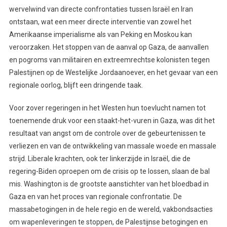
wervelwind van directe confrontaties tussen Israël en Iran
ontstaan, wat een meer directe interventie van zowel het
Amerikaanse imperialisme als van Peking en Moskou kan
veroorzaken. Het stoppen van de aanval op Gaza, de aanvallen
en pogroms van militairen en extreemrechtse kolonisten tegen
Palestijnen op de Westelijke Jordaanoever, en het gevaar van een
regionale oorlog, blijft een dringende taak.
Voor zover regeringen in het Westen hun toevlucht namen tot
toenemende druk voor een staakt-het-vuren in Gaza, was dit het
resultaat van angst om de controle over de gebeurtenissen te
verliezen en van de ontwikkeling van massale woede en massale
strijd. Liberale krachten, ook ter linkerzijde in Israël, die de
regering-Biden oproepen om de crisis op te lossen, slaan de bal
mis. Washington is de grootste aanstichter van het bloedbad in
Gaza en van het proces van regionale confrontatie. De
massabetogingen in de hele regio en de wereld, vakbondsacties
om wapenleveringen te stoppen, de Palestijnse betogingen en