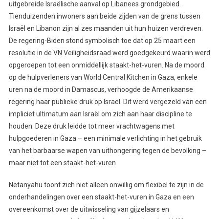
uitgebreide Israëlische aanval op Libanees grondgebied.
Tienduizenden inwoners aan beide zijden van de grens tussen
Israël en Libanon zijn al zes maanden uit hun huizen verdreven.
De regering-Biden stond symbolisch toe dat op 25 maart een
resolutie in de VN Veiligheidsraad werd goedgekeurd waarin werd
opgeroepen tot een onmiddellijk staakt-het-vuren. Na de moord
op de hulpverleners van World Central Kitchen in Gaza, enkele
uren na de moord in Damascus, verhoogde de Amerikaanse
regering haar publieke druk op Israël. Dit werd vergezeld van een
impliciet ultimatum aan Israël om zich aan haar discipline te
houden. Deze druk leidde tot meer vrachtwagens met
hulpgoederen in Gaza – een minimale verlichting in het gebruik
van het barbaarse wapen van uithongering tegen de bevolking –
maar niet tot een staakt-het-vuren.
Netanyahu toont zich niet alleen onwillig om flexibel te zijn in de
onderhandelingen over een staakt-het-vuren in Gaza en een
overeenkomst over de uitwisseling van gijzelaars en