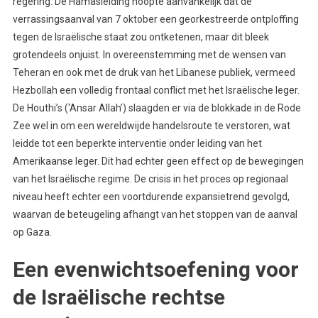
regering. De Hamasleiding hoopte aanvankelijk dat de
verrassingsaanval van 7 oktober een georkestreerde ontploffing
tegen de Israëlische staat zou ontketenen, maar dit bleek
grotendeels onjuist. In overeenstemming met de wensen van
Teheran en ook met de druk van het Libanese publiek, vermeed
Hezbollah een volledig frontaal conflict met het Israëlische leger.
De Houthi’s (‘Ansar Allah’) slaagden er via de blokkade in de Rode
Zee wel in om een wereldwijde handelsroute te verstoren, wat
leidde tot een beperkte interventie onder leiding van het
Amerikaanse leger. Dit had echter geen effect op de bewegingen
van het Israëlische regime. De crisis in het proces op regionaal
niveau heeft echter een voortdurende expansietrend gevolgd,
waarvan de beteugeling afhangt van het stoppen van de aanval
op Gaza.
Een evenwichtsoefening voor
de Israëlische rechtse