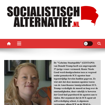
Ga
naar
de
inhoud
Socialistisch Alternatief –
Nederlandse sectie van het PRMI
PRMI