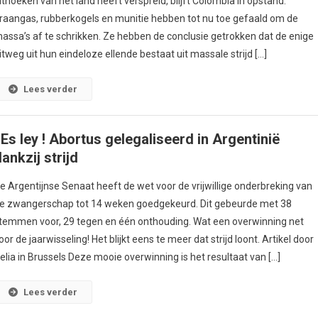
ithoeken van het land heeft verspreid, blijft Colombia in opstand.
raangas, rubberkogels en munitie hebben tot nu toe gefaald om de
assa’s af te schrikken. Ze hebben de conclusie getrokken dat de enige
itweg uit hun eindeloze ellende bestaat uit massale strijd […]
Lees verder
 Es ley ! Abortus gelegaliseerd in Argentinië
ankzij strijd
e Argentijnse Senaat heeft de wet voor de vrijwillige onderbreking van
e zwangerschap tot 14 weken goedgekeurd. Dit gebeurde met 38
temmen voor, 29 tegen en één onthouding. Wat een overwinning net
oor de jaarwisseling! Het blijkt eens te meer dat strijd loont. Artikel door
elia in Brussels Deze mooie overwinning is het resultaat van […]
Lees verder