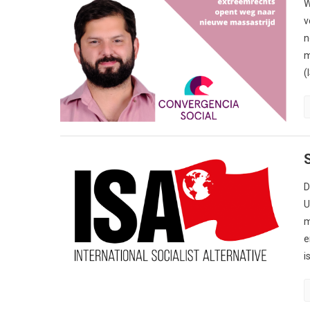
W
v
n
m
(
S
D
U
m
e
i