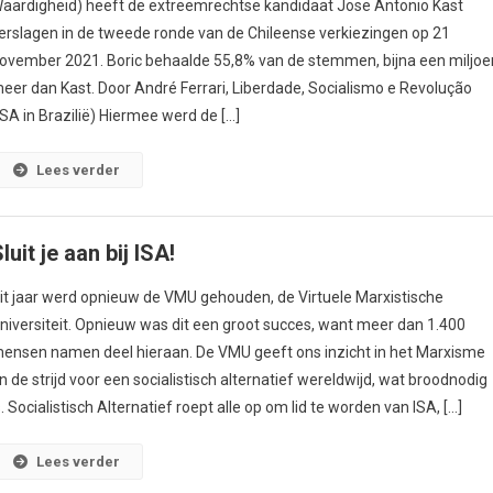
aardigheid) heeft de extreemrechtse kandidaat Jose Antonio Kast
erslagen in de tweede ronde van de Chileense verkiezingen op 21
ovember 2021. Boric behaalde 55,8% van de stemmen, bijna een miljoe
eer dan Kast. Door André Ferrari, Liberdade, Socialismo e Revolução
ISA in Brazilië) Hiermee werd de […]
Lees verder
luit je aan bij ISA!
it jaar werd opnieuw de VMU gehouden, de Virtuele Marxistische
niversiteit. Opnieuw was dit een groot succes, want meer dan 1.400
ensen namen deel hieraan. De VMU geeft ons inzicht in het Marxisme
n de strijd voor een socialistisch alternatief wereldwijd, wat broodnodig
s. Socialistisch Alternatief roept alle op om lid te worden van ISA, […]
Lees verder