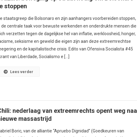
te stoppen
e staatsgreep die Bolsonaro en zijn aanhangers voorbereiden stoppen,
s de centrale taak voor bewuste werkenden en onderdrukte mensen die
ich verzetten tegen de dagelijkse hel van inflatie, werkloosheid, honger,
acisme, seksisme en geweld die eigen zijn aan deze extreemrechtse
eegering en de kapitalistische crisis. Edito van Ofensiva Socialista #45
krant van Liberdade, Socialismo e […]
Lees verder
Chili: nederlaag van extreemrechts opent weg naa
nieuwe massastrijd
abriel Boric, van de alliantie “Apruebo Dignidad” (Goedkeuren van