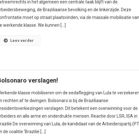
xtreemrechts in het algemeen een centrale taak blijft van de
rbeidersbeweging, de Braziliaanse bevolking en de linkerzijde. Deze
onfrontatie moet op straat plaatsvinden, via de massale mobilisatie va
e werkende klasse. We kunnen […]
Lees verder
Bolsonaro verslagen!
erkende klasse mobiliseren om de eedaflegging van Lula te verzekere
n rechten af te dwingen. Bolsonaro is bij de Braziliaanse
residentsverkiezingen verslagen. Dit betekent een overwinning voor de
rbeiders en alle arme en onderdrukte mensen. Reactie door LSR, ISA in
razilië De overwinning van Lula, de kandidaat van de Arbeiderspartij (PT
n de coalitie ‘Brazilië […]