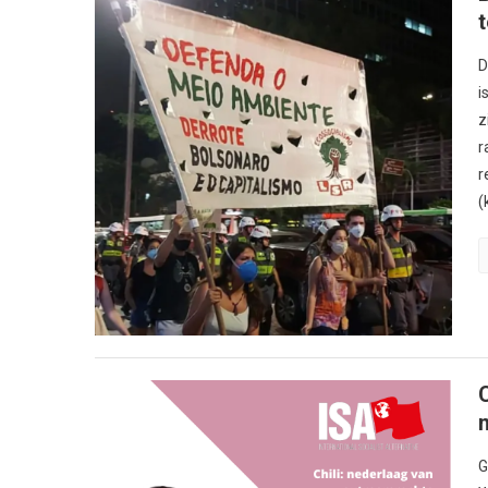
D
i
z
r
r
(
G