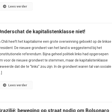
Lees verder
Onderschat de kapitalistenklasse niet!
n Chili heeft het kapitalisme een grote overwinning geboekt op de linkse
resident. De nieuwe grondwet van het land is weggestemd bij het
onstitutionele referendum. Bijna geheel politiek links had opgeroepen
m voor de nieuwe grondwet te stemmen, maar de kapitalistenklasse
eweerde dat die te ”links” zou zijn. In de grondwet waren tal van sociale
…]
Lees verder
Brazilië: beweging op straat nodig om Bolsonaro