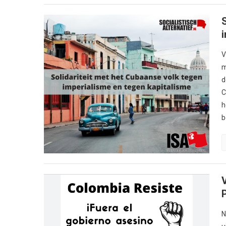
V
m
d
C
h
b
N