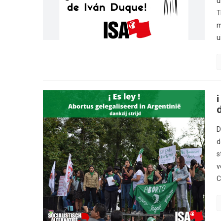
u
T
m
u
¡
d
D
d
s
v
C