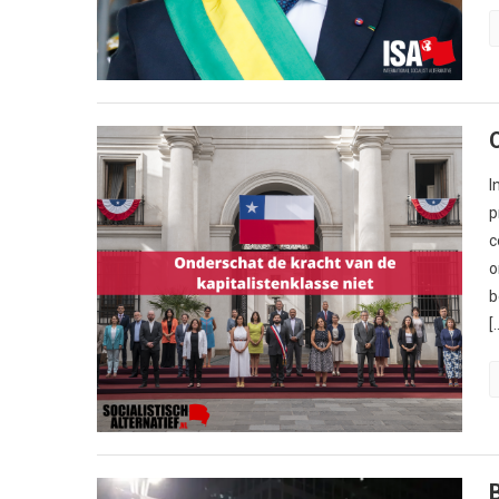
I
p
c
o
b
[