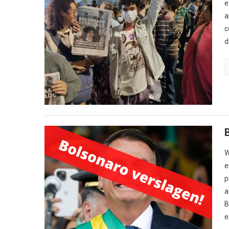
e
a
c
d
W
e
p
a
B
e