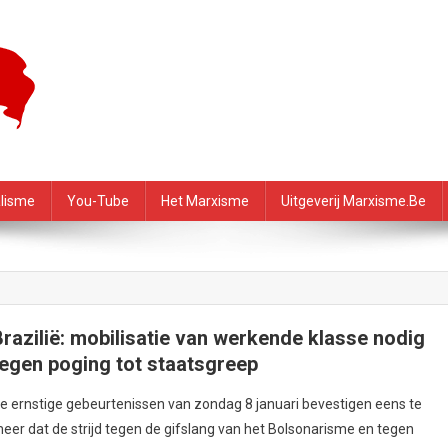
f – PRMI
alisme
You-Tube
Het Marxisme
Uitgeverij Marxisme.be
Brazilië: mobilisatie van werkende klasse nodig
tegen poging tot staatsgreep
e ernstige gebeurtenissen van zondag 8 januari bevestigen eens te
eer dat de strijd tegen de gifslang van het Bolsonarisme en tegen