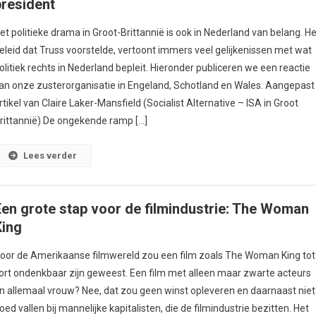
president
et politieke drama in Groot-Brittannië is ook in Nederland van belang. He
eleid dat Truss voorstelde, vertoont immers veel gelijkenissen met wat
olitiek rechts in Nederland bepleit. Hieronder publiceren we een reactie
an onze zusterorganisatie in Engeland, Schotland en Wales. Aangepast
rtikel van Claire Laker-Mansfield (Socialist Alternative – ISA in Groot
rittannië) De ongekende ramp […]
Lees verder
Een grote stap voor de filmindustrie: The Woman
King
oor de Amerikaanse filmwereld zou een film zoals The Woman King tot
ort ondenkbaar zijn geweest. Een film met alleen maar zwarte acteurs
n allemaal vrouw? Nee, dat zou geen winst opleveren en daarnaast niet
oed vallen bij mannelijke kapitalisten, die de filmindustrie bezitten. Het