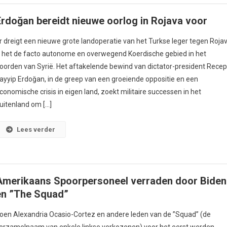
Erdoğan bereidt nieuwe oorlog in Rojava voor
r dreigt een nieuwe grote landoperatie van het Turkse leger tegen Roja
 het de facto autonome en overwegend Koerdische gebied in het
oorden van Syrië. Het aftakelende bewind van dictator-president Rece
ayyip Erdoğan, in de greep van een groeiende oppositie en een
conomische crisis in eigen land, zoekt militaire successen in het
uitenland om […]
Lees verder
Amerikaans Spoorpersoneel verraden door Biden
en ”The Squad”
oen Alexandria Ocasio-Cortez en andere leden van de ”Squad” (de
erzamelnaam van enkele linkse verkozenen) voor het eerst werden