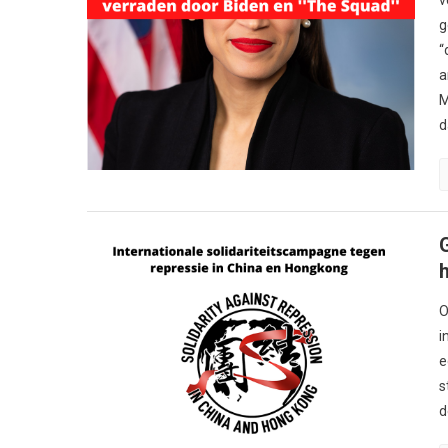
g
“
a
M
d
O
i
e
s
d