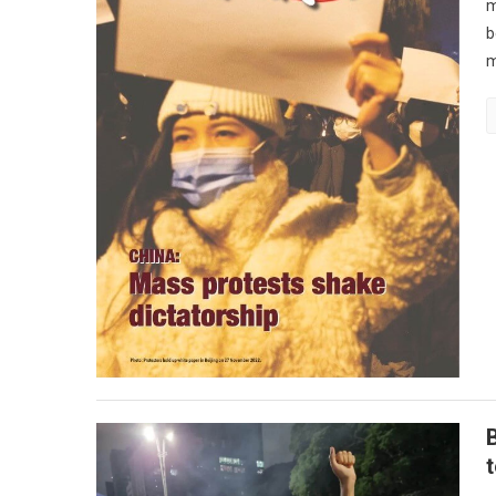
m
b
m