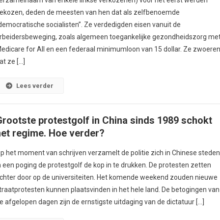
ekozen, deden de meesten van hen dat als zelfbenoemde
democratische socialisten”. Ze verdedigden eisen vanuit de
rbeidersbeweging, zoals algemeen toegankelijke gezondheidszorg me
edicare for All en een federaal minimumloon van 15 dollar. Ze zwoere
at ze […]
Lees verder
Grootste protestgolf in China sinds 1989 schokt
het regime. Hoe verder?
p het moment van schrijven verzamelt de politie zich in Chinese stede
n een poging de protestgolf de kop in te drukken. De protesten zetten
chter door op de universiteiten. Het komende weekend zouden nieuwe
traatprotesten kunnen plaatsvinden in het hele land. De betogingen van
e afgelopen dagen zijn de ernstigste uitdaging van de dictatuur […]