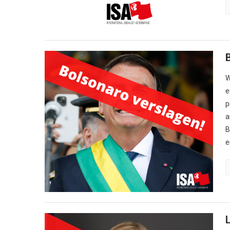
W
e
p
a
B
e