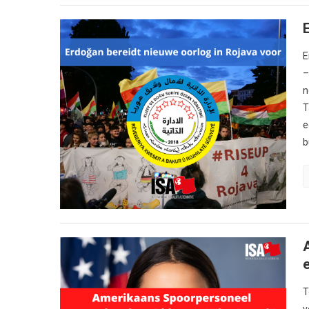
E
–
n
T
e
b
T
v