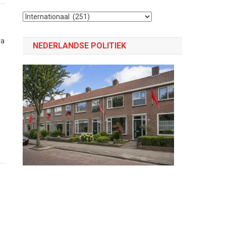
Selecteer
een
categorie
va
NEDERLANDSE POLITIEK
p