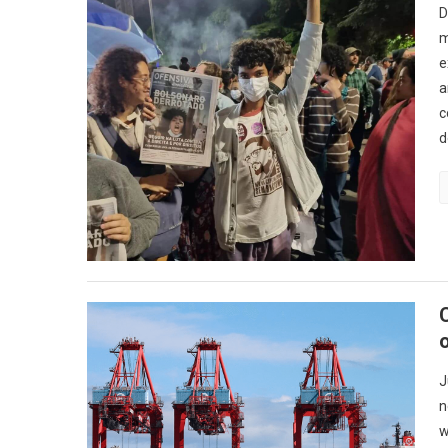
D
m
e
a
c
d
J
n
w