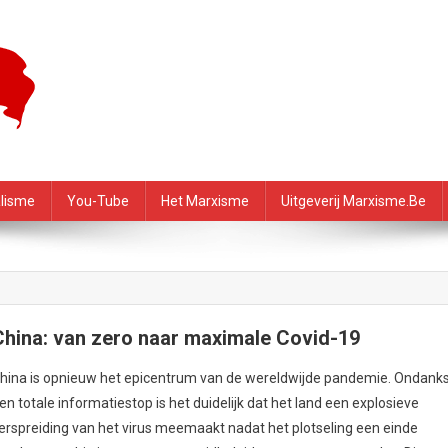
f – PRMI
alisme
You-Tube
Het Marxisme
Uitgeverij Marxisme.be
China: van zero naar maximale Covid-19
hina is opnieuw het epicentrum van de wereldwijde pandemie. Ondank
en totale informatiestop is het duidelijk dat het land een explosieve
erspreiding van het virus meemaakt nadat het plotseling een einde