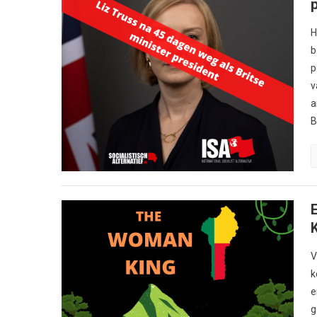
H
b
p
v
a
B
V
k
e
g