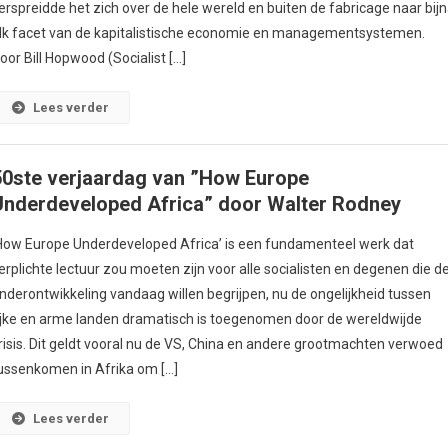
erspreidde het zich over de hele wereld en buiten de fabricage naar bij
lk facet van de kapitalistische economie en managementsystemen.
oor Bill Hopwood (Socialist […]
Lees verder
50ste verjaardag van ”How Europe
Underdeveloped Africa” door Walter Rodney
How Europe Underdeveloped Africa’ is een fundamenteel werk dat
erplichte lectuur zou moeten zijn voor alle socialisten en degenen die d
nderontwikkeling vandaag willen begrijpen, nu de ongelijkheid tussen
ijke en arme landen dramatisch is toegenomen door de wereldwijde
risis. Dit geldt vooral nu de VS, China en andere grootmachten verwoed
ussenkomen in Afrika om […]
Lees verder