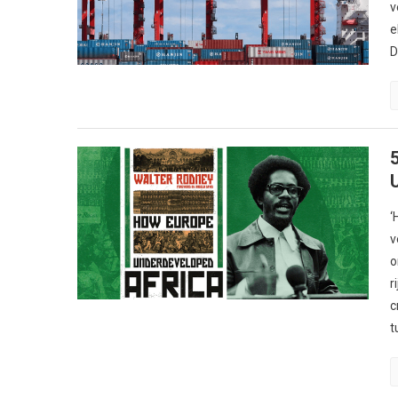
v
e
D
‘
v
o
r
c
t