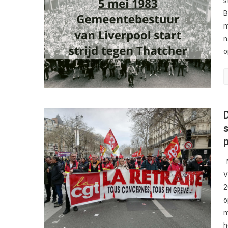
s
B
m
n
o
s
M
V
2
o
m
h