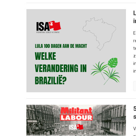
i
E
r
t
z
i
i
V