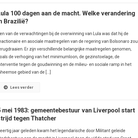
Lula 100 dagen aan de macht. Welke verandering
n Brazilië?
en van de verwachtingen bij de overwinning van Lula was dat hij de
eactionaire en asociale maatregelen van de regering van Bolsonaro zou
erugdraaien. Er zijn verschillende belangrijke maatregelen genomen,
oals de verhoging van het minimumloon, de gezinstoelage, de
nterventie tegen de goudwinning en de milieu- en sociale ramp in het
nheemse gebied van de […]
Lees verder
5 mei 1983: gemeentebestuur van Liverpool start
strijd tegen Thatcher
eertig jaar geleden kwam het legendarische door Militant geleide