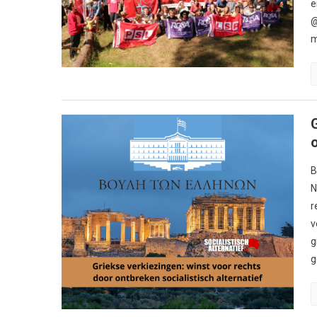
e
@
m
B
N
r
v
g
g