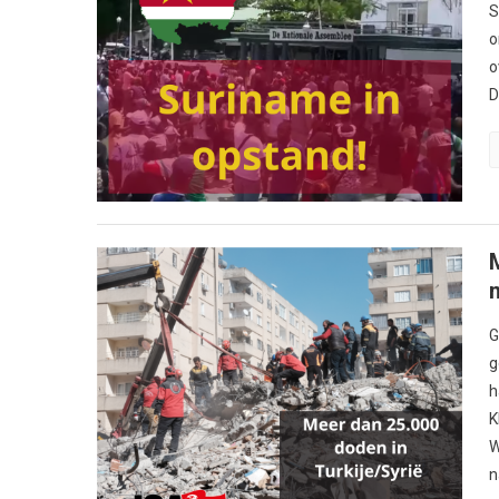
S
o
o
D
n
G
g
h
K
W
n