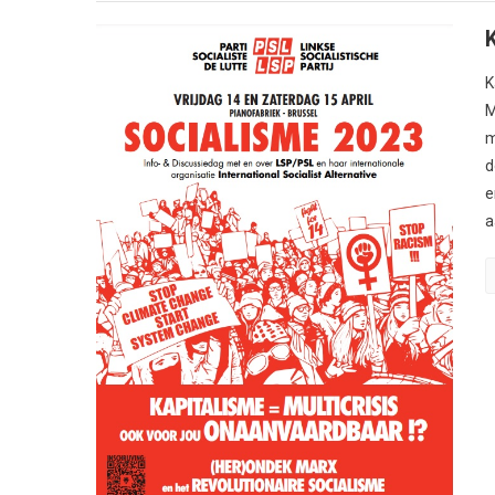
K
M
m
d
e
a