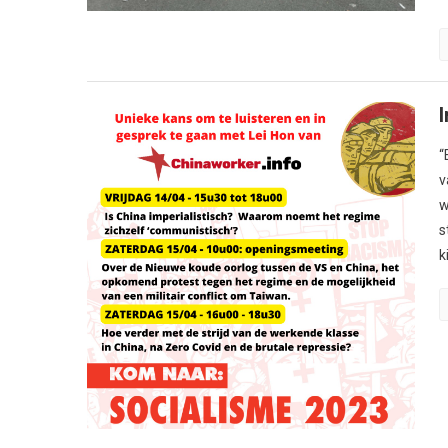
“
v
w
s
k