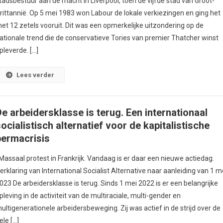
tadsbestuur aan de macht in Liverpool, toen de vijfde stad van Groot-
rittannië. Op 5 mei 1983 won Labour de lokale verkiezingen en ging het
et 12 zetels vooruit. Dit was een opmerkelijke uitzondering op de
ationale trend die de conservatieve Tories van premier Thatcher winst
pleverde. […]
Lees verder
De arbeidersklasse is terug. Een internationaal
ocialistisch alternatief voor de kapitalistische
permacrisis
assaal protest in Frankrijk. Vandaag is er daar een nieuwe actiedag.
erklaring van International Socialist Alternative naar aanleiding van 1 m
023 De arbeidersklasse is terug. Sinds 1 mei 2022 is er een belangrijke
pleving in de activiteit van de multiraciale, multi-gender en
ultigenerationele arbeidersbeweging. Zij was actief in de strijd over de
ele […]