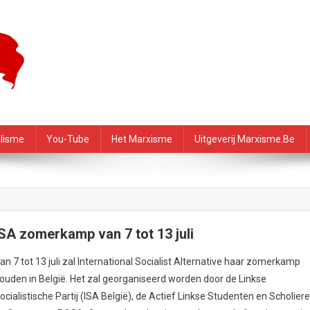
f – PRMI
alisme
You-Tube
Het Marxisme
Uitgeverij Marxisme.be
ISA zomerkamp van 7 tot 13 juli
an 7 tot 13 juli zal International Socialist Alternative haar zomerkamp
ouden in België. Het zal georganiseerd worden door de Linkse
ocialistische Partij (ISA België), de Actief Linkse Studenten en Scholier