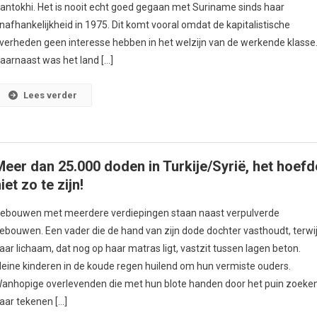
antokhi. Het is nooit echt goed gegaan met Suriname sinds haar
nafhankelijkheid in 1975. Dit komt vooral omdat de kapitalistische
verheden geen interesse hebben in het welzijn van de werkende klasse
aarnaast was het land […]
Lees verder
Meer dan 25.000 doden in Turkije/Syrië, het hoefd
iet zo te zijn!
ebouwen met meerdere verdiepingen staan naast verpulverde
ebouwen. Een vader die de hand van zijn dode dochter vasthoudt, terwij
aar lichaam, dat nog op haar matras ligt, vastzit tussen lagen beton.
leine kinderen in de koude regen huilend om hun vermiste ouders.
anhopige overlevenden die met hun blote handen door het puin zoeke
aar tekenen […]