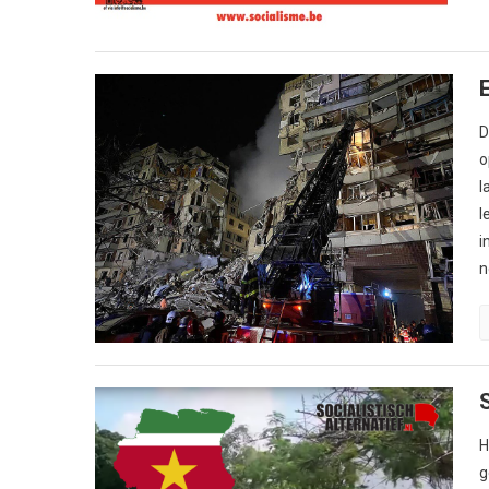
D
o
l
l
i
n
H
g