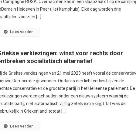
n Campagne ROSA. Overnachten kan in een slaapzaal of op de campin
Domein Heideven in Peer (Het kamphuis). Elke dag worden drie
aaltijden voorzien […]
Lees verder
Griekse verkiezingen: winst voor rechts door
ontbreken socialistisch alternatief
ij de Griekse verkiezingen van 21 mei 2023 heeft vooral de conservatie
ieuwe Democratie gewonnen. Ondanks een licht verlies blijven de
echtse conservatieven de grootste partij in het Helleense parlement. De
erkiezingen werden gehouden onder een nieuw systeem waarbij de
rootste partij, niet automatisch vijftig zetels extra krijgt. Dit was de
ebruikelijk in Griekenland, totdat […]
Lees verder