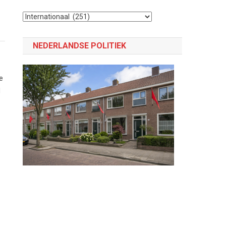
Selecteer
een
categorie
NEDERLANDSE POLITIEK
e
l