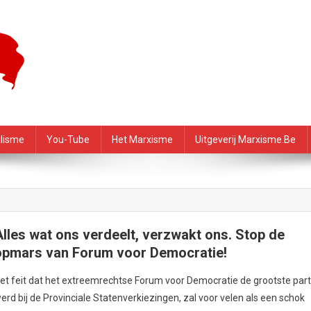
f – PRMI
alisme
You-Tube
Het Marxisme
Uitgeverij Marxisme.be
Alles wat ons verdeelt, verzwakt ons. Stop de
opmars van Forum voor Democratie!
et feit dat het extreemrechtse Forum voor Democratie de grootste parti
erd bij de Provinciale Statenverkiezingen, zal voor velen als een schok